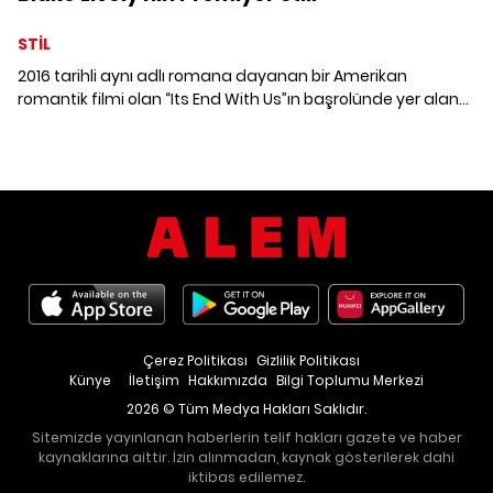
STİL
2016 tarihli aynı adlı romana dayanan bir Amerikan
romantik filmi olan “Its End With Us”ın başrolünde yer alan
Blake Lively, filmdeki rolüyle olduğu kadar prömiyer
boyunca tercih ettiği kıyafetlerle de spot ışıklarını üzerine
çekmeyi başarıyor. Blake Lively'nin “Its End With Us” filmine
özel prömiyer stili bir arada.
Çerez Politikası
Gizlilik Politikası
Künye
İletişim
Hakkımızda
Bilgi Toplumu Merkezi
2026 © Tüm Medya Hakları Saklıdır.
Sitemizde yayınlanan haberlerin telif hakları gazete ve haber
kaynaklarına aittir. İzin alınmadan, kaynak gösterilerek dahi
iktibas edilemez.