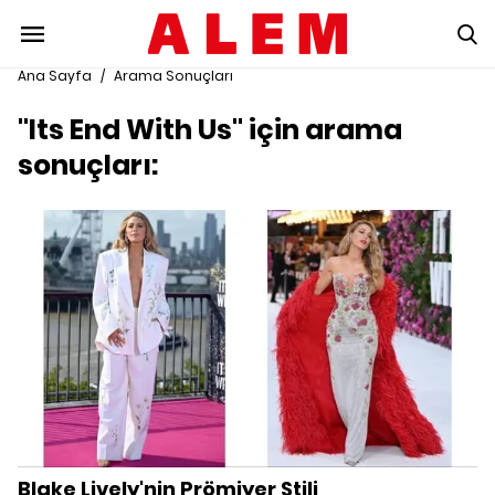
Ana Sayfa
/
Arama Sonuçları
"Its End With Us" için arama
sonuçları:
Blake Lively'nin Prömiyer Stili