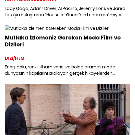
Lady Gaga, Adam Driver, Al Pacino, Jeremy Irons ve Jared
Leto'yu buluşturan “House of Gucci”nin Londra prömiyeri
gerçekleşti. Lady Gaga “House of Gucci” filmiyle ilgili
oldukça samimi itiraflarda bulundu.
Mutlaka İzlemeniz Gereken Moda Film ve
Dizileri
DİZİ/FİLM
Enerji dolu, renkli, ilham verici ve bolca dramalı moda
dünyasının kapılarını aralayan gerçek hikayelerden
kurgusal yapımlara dek en iyi moda film ve dizileri.