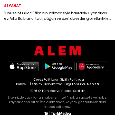
SEYAHAT
“House of Gucci” filminin, mimarisiyle hayranlık uyandıran
evi Villa Balbiano, tatil, düğün ve özel davetler gibi etkinlikler
için kiralanabiliyor.
Çerez Politikası
Gizlilik Politikası
Künye
İletişim
Hakkımızda
Bilgi Toplumu Merkezi
2026 © Tüm Medya Hakları Saklıdır.
Sitemizde yayınlanan haberlerin telif hakları gazete ve haber
kaynaklarına aittir. İzin alınmadan, kaynak gösterilerek dahi
iktibas edilemez.