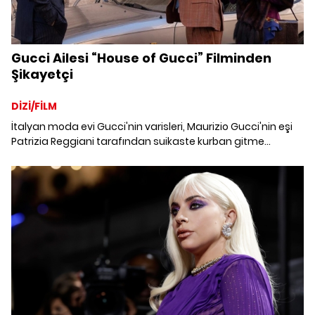
Gucci Ailesi “House of Gucci” Filminden
Şikayetçi
DİZİ/FİLM
İtalyan moda evi Gucci'nin varisleri, Maurizio Gucci'nin eşi
Patrizia Reggiani tarafından suikaste kurban gitme
hikayesini anlatan “House of Gucci” filminin aile üyelerini
tasvir etme biçiminden rahatsız.