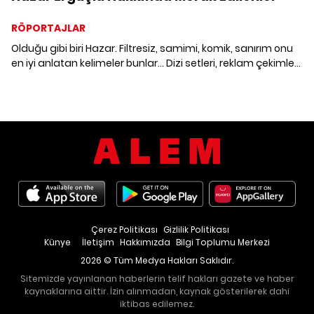
RÖPORTAJLAR
Olduğu gibi biri Hazar. Filtresiz, samimi, komik, sanırım onu
en iyi anlatan kelimeler bunlar... Dizi setleri, reklam çekimleri
ve rol aldığı "Timsah Ateşi" oyunu arasında mekik dokuyan
güzel oyuncu yoğun ama bir o kadar da mutlu. Hazar
Ergüçlü hakkında merak edilenleri mercek altına aldık.
Çerez Politikası
Gizlilik Politikası
Künye
İletişim
Hakkımızda
Bilgi Toplumu Merkezi
2026 © Tüm Medya Hakları Saklıdır.
Sitemizde yayınlanan haberlerin telif hakları gazete ve haber
kaynaklarına aittir. İzin alınmadan, kaynak gösterilerek dahi
iktibas edilemez.