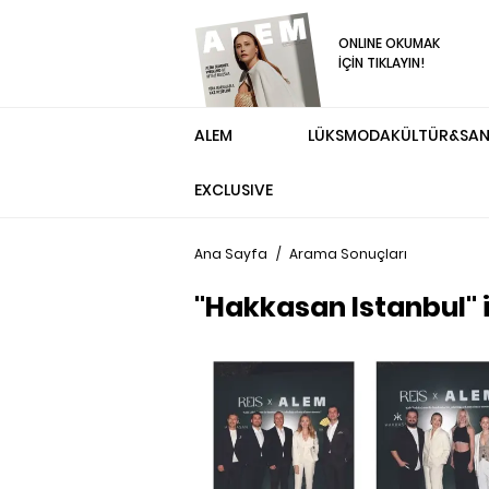
ONLINE OKUMAK
İÇİN TIKLAYIN!
ALEM
LÜKS
MODA
KÜLTÜR&SA
EXCLUSIVE
Ana Sayfa
/
Arama Sonuçları
"Hakkasan Istanbul" 