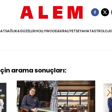
NAT
SAĞLIK&GÜZELLİK
HOLLYWOOD&KRALİYET
SEYAHAT
ASTROLOJİ
için arama sonuçları: