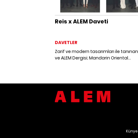
Reis x ALEM Daveti
DAVETLER
Zarif ve modern tasarımları ile tanınan
ve ALEM Dergisi; Mandarin Oriental
Bosphorus, Istanbul'da yer alan
Hakkasan'da aşkı kutladı. Sevgiyi
taçlandıran etkinlikte Reis “Gala”
koleksiyonu, modern tasarımlarıyla ro
ambiyansa zarafet ve ışıltı kattı.
Künye