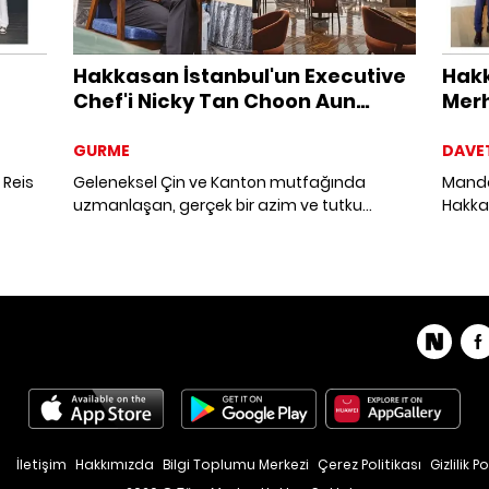
Hakkasan İstanbul'un Executive
Hakk
Chef'i Nicky Tan Choon Aun
Merh
Hakkında Her Şey
GURME
DAVE
 Reis
Geleneksel Çin ve Kanton mutfağında
Mandar
uzmanlaşan, gerçek bir azim ve tutku
Hakkas
hikayesi yazan Executive Chef Nicky Tan
“yaza 
Choon Aun'un, Abu Dabi ve Suudi
isimler
Arabistan'dan İstanbul'a uzanan
yansı
mantik
yolculuğuna eşlik ediyoruz.
leziz 
İletişim
Hakkımızda
Bilgi Toplumu Merkezi
Çerez Politikası
Gizlilik Po