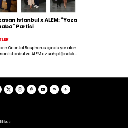
asan Istanbul x ALEM: “Yaza
aba” Partisi
TLER
in Oriental Bosphorus içinde yer alan
an Istanbul ve ALEM ev sahipliğindeki
merhaba” partisi sosyal hayatın ünlü
ini bir araya getirdi. Boğaz'ın ışıltısını
tan partide otantik kanton mutfağının
örnekleri sunuldu.
litikası