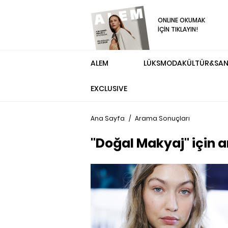
ONLINE OKUMAK
İÇİN TIKLAYIN!
ALEM
LÜKS
MODA
KÜLTÜR&SA
EXCLUSIVE
Ana Sayfa
/
Arama Sonuçları
"Doğal Makyaj" için 