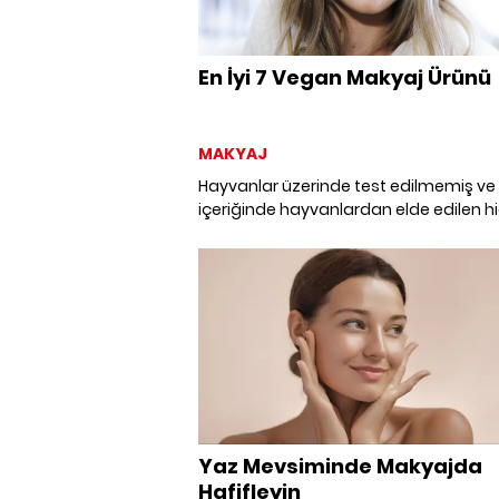
En İyi 7 Vegan Makyaj Ürünü
MAKYAJ
Hayvanlar üzerinde test edilmemiş ve
içeriğinde hayvanlardan elde edilen hi
madde bulunmayan içerikleriyle, mak
çantamızın yeni favori ürünleri arasın
girmeye aday en iyi yedi vegan makya
ürününü bir araya getirdik.
Yaz Mevsiminde Makyajda
Hafifleyin