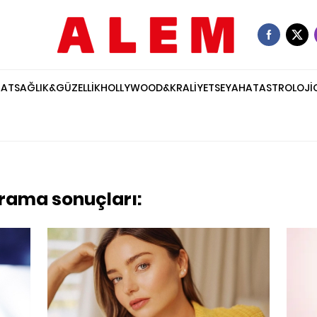
NAT
SAĞLIK&GÜZELLİK
HOLLYWOOD&KRALİYET
SEYAHAT
ASTROLOJİ
arama sonuçları: