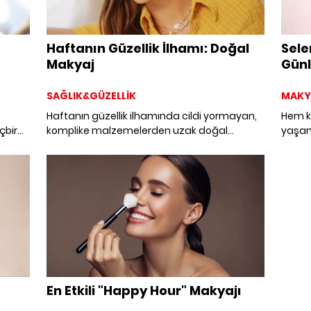
Haftanın Güzellik İlhamı: Doğal
Sele
Makyaj
Günl
SAĞLIK&GÜZELLİK
MAKY
Haftanın güzellik ilhamında cildi yormayan,
Hem k
çbir
komplike malzemelerden uzak doğal
yaşam
yaj
makyaj görünümleri var.
dikka
a
progr
j
dakika
isters
En Etkili "Happy Hour" Makyajı