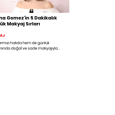
na Gomez'in 5 Dakikalık
ük Makyaj Sırları
AJ
ırmızı halıda hem de günlük
ında doğal ve sade makyajıyla
t çeken Selena Gomez, yoğun
amında bu makyajı sadece beş
da yapıyor. Nasıl yapıldığını öğrenmek
eniz, buyurun.