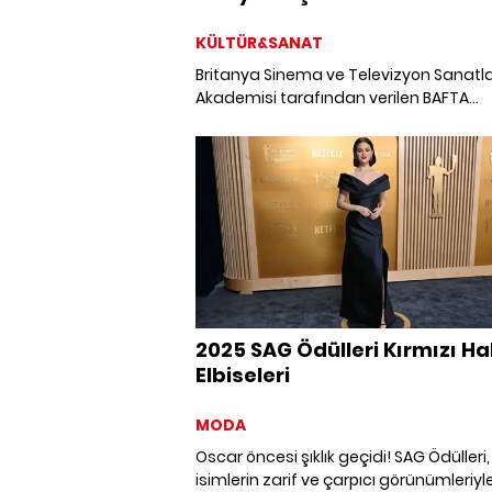
KÜLTÜR&SANAT
Britanya Sinema ve Televizyon Sanatla
Akademisi tarafından verilen BAFTA
Ödülleri'nin bu yılki adayları duyuruldu.
Conclave 12 adaylıkla zirvede yer alırk
11 adaylıkla Emilia Pérez takip ediyor.
Adayların tam listesini keşfetmek için
hemen göz atın!
2025 SAG Ödülleri Kırmızı Hal
Elbiseleri
MODA
Oscar öncesi şıklık geçidi! SAG Ödülleri,
isimlerin zarif ve çarpıcı görünümleriyl