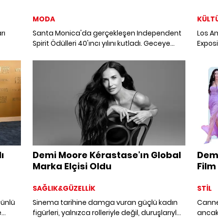
MODA
KÜLT
rı
Santa Monica'da gerçekleşen Independent
Los An
Spirit Ödülleri 40'ıncı yılını kutladı. Geceye
Exposi
katılan yıldızların kırmızı halı görünümleri
Actors
en, onu
burada!
Sinem
kazan
ı
Demi Moore Kérastase'ın Global
Dem
Marka Elçisi Oldu
Film 
SAĞLIK&GÜZELLİK
STİL
 ünlü
Sinema tarihine damga vuran güçlü kadın
Cannes
e
figürleri, yalnızca rolleriyle değil, duruşlarıyla
ancak