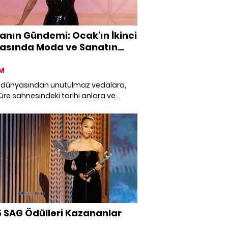
anın Gündemi: Ocak'ın İkinci
asında Moda ve Sanatın
zı
M
dünyasından unutulmaz vedalara,
Küre sahnesindeki tarihi anlara ve
z gelişmelere... İşte bu haftanın öne
başlıkları!
 SAG Ödülleri Kazananlar