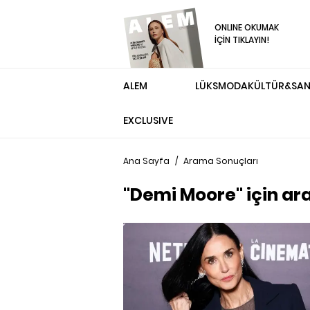
ONLINE OKUMAK
İÇİN TIKLAYIN!
ALEM
LÜKS
MODA
KÜLTÜR&SA
EXCLUSIVE
Ana Sayfa
/
Arama Sonuçları
"Demi Moore" için ar