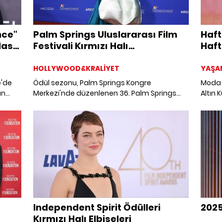
nce"
Palm Springs Uluslararası Film
Haft
asıl
Festivali Kırmızı Halı
Haft
Görünümleri
Nab
HOLLYWOOD&KRALİYET
YAŞA
e'de
Ödül sezonu, Palm Springs Kongre
Moda 
ın
Merkezi'nde düzenlenen 36. Palm Springs
Altın 
Uluslararası Film Festivali ile resmen başladı.
sürpri
Hollywood yıldızlarının kırmızı halı geçidinde
çıkan 
şıklıklarını sergilediği töreninin en iyi
görünümleri burada!
Independent Spirit Ödülleri
2025
Kırmızı Halı Elbiseleri