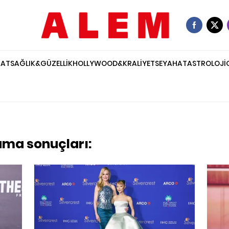
NAT
SAĞLIK&GÜZELLİK
HOLLYWOOD&KRALİYET
SEYAHAT
ASTROLOJİ
ama sonuçları: