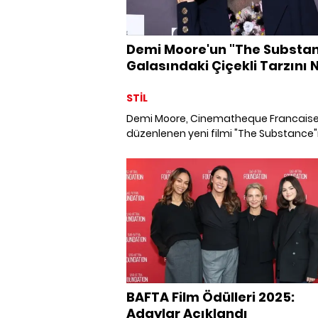
Demi Moore'un "The Substa
Galasındaki Çiçekli Tarzını N
Buldunuz?
STİL
Demi Moore, Cinematheque Francais
düzenlenen yeni filmi "The Substance"
galasında objektiflere poz verdi.
BAFTA Film Ödülleri 2025:
Adaylar Açıklandı