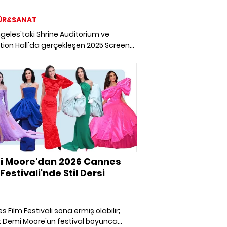
ÜR&SANAT
geles'taki Shrine Auditorium ve
tion Hall'da gerçekleşen 2025 Screen
 Guild Ödülleri sahiplerini buldu.
a ve Televizyon dünyasının tüm
anları burada!
i Moore'dan 2026 Cannes
Festivali'nde Stil Dersi
 Film Festivali sona ermiş olabilir;
 Demi Moore'un festival boyunca