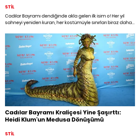
STİL
Cadılar Bayramı dendiğinde akla gelen ilk isim o! Her yıl
sahneyi yeniden kuran, her kostümüyle sınırları biraz daha
zorlayan moda dünyasının Halloween kraliçesi Heidi
Klum'un geçmişten günümüze tüm "Halloween"
görünümleri merceğimiz altında.
Cadılar Bayramı Kraliçesi Yine Şaşırttı:
Heidi Klum'un Medusa Dönüşümü
STİL