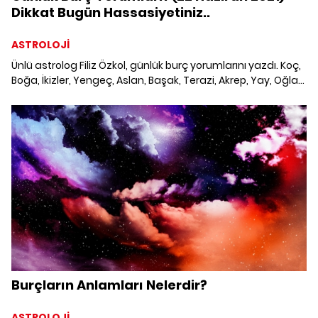
Dikkat Bugün Hassasiyetiniz..
ASTROLOJİ
Ünlü astrolog Filiz Özkol, günlük burç yorumlarını yazdı. Koç,
Boğa, İkizler, Yengeç, Aslan, Başak, Terazi, Akrep, Yay, Oğlak,
Kova ve Balık burcunu neler bekliyor? 22 Haziran 2021 Salı
Günlük Burç Yorumları; Haftalık burç, yükselen burç, burç
uyumu, burç özellikleri ve günlük astroloji haberleri burçların
dikkat etmesi gereken konular ve merak edilenler..
Burçların Anlamları Nelerdir?
ASTROLOJİ