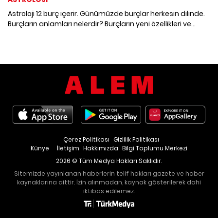
Astroloji 12 burç içerir. Günümüzde burçlar herkesin dilinde.
Burçların anlamları nelerdir? Burçların yeni özellikleri ve
anlamları ne? Koç, Boğa, İkizler, Yengeç, Aslan, Başak,
Terazi, Akrep, Yay, Oğlak, Kova ve Balık burcu özellikleri.
Burçların en belirgin özellikleri ve gizli anlamları nelerdir?
Burçlar değişti mi? İşte astrolojide burçların anlamları..
Çerez Politikası
Gizlilik Politikası
Künye
İletişim
Hakkımızda
Bilgi Toplumu Merkezi
2026 © Tüm Medya Hakları Saklıdır.
Sitemizde yayınlanan haberlerin telif hakları gazete ve haber
kaynaklarına aittir. İzin alınmadan, kaynak gösterilerek dahi
iktibas edilemez.