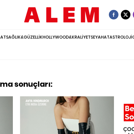
NAT
SAĞLIK&GÜZELLİK
HOLLYWOOD&KRALİYET
SEYAHAT
ASTROLOJİ
ama sonuçları: