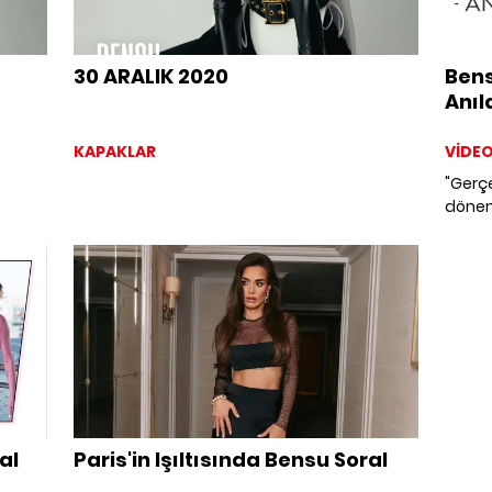
30 ARALIK 2020
Bens
Anıl
KAPAKLAR
VİDE
"Gerçe
dönem
sevdiğ
sabah
eşlik 
koklay
yüzünde 
diyere
çok şa
Baş'ın
al
Paris'in Işıltısında Bensu Soral