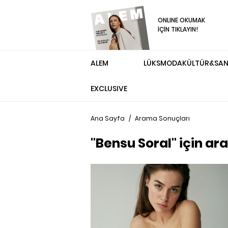
ONLINE OKUMAK
İÇİN TIKLAYIN!
ALEM
LÜKS
MODA
KÜLTÜR&SA
EXCLUSIVE
Ana Sayfa
/
Arama Sonuçları
"Bensu Soral" için ar