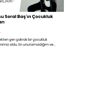
u Soral Baş'ın Çocukluk
arı
O
kten şen şakrak bir çocukluk
imiz oldu. En unutamadığım ve
im şeylerden biri, babamızın her
 erkenden evde müzik açıp şarkılara
ederek tek tek bizi uyandırması. Öperek,
arak, müthiş enerjik bir şekilde,
hep gülümsemesiyle “Koğuş kalk!”
k uyandırırdı. İşte bu yüzden kendimi
nslı hissediyorum" diyen Bensu Soral
 çocukluk anılarını dinliyoruz.