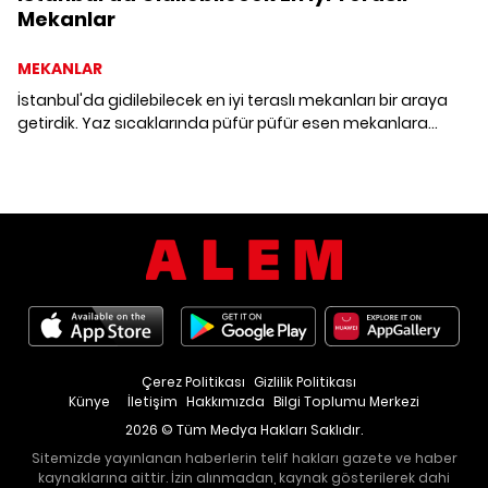
Mekanlar
MEKANLAR
İstanbul'da gidilebilecek en iyi teraslı mekanları bir araya
getirdik. Yaz sıcaklarında püfür püfür esen mekanlara
özlemimiz arttı.
Çerez Politikası
Gizlilik Politikası
Künye
İletişim
Hakkımızda
Bilgi Toplumu Merkezi
2026 © Tüm Medya Hakları Saklıdır.
Sitemizde yayınlanan haberlerin telif hakları gazete ve haber
kaynaklarına aittir. İzin alınmadan, kaynak gösterilerek dahi