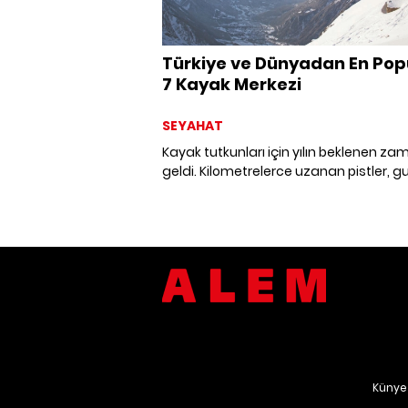
Türkiye ve Dünyadan En Pop
7 Kayak Merkezi
SEYAHAT
Kayak tutkunları için yılın beklenen za
geldi. Kilometrelerce uzanan pistler, 
restoranlar ve muhteşem dağ manzar
eşliğinde macera dolu rotalar sizleri be
Türkiye'den ve dünyadan seçtiğimiz 
merkezleriyle sizi yeni bir tatil hayaliyl
başa bırakıyoruz.
Künye