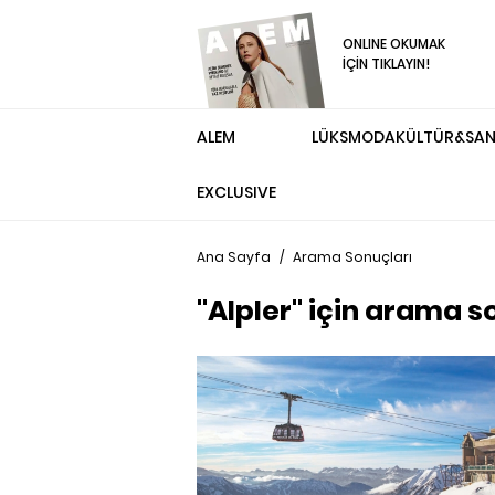
ONLINE OKUMAK
İÇİN TIKLAYIN!
ALEM
LÜKS
MODA
KÜLTÜR&SA
EXCLUSIVE
Ana Sayfa
/
Arama Sonuçları
"Alpler" için arama s