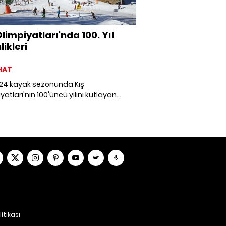
Olimpiyatları'nda 100. Yıl
likleri
HAT
24 kayak sezonunda Kış
yatları'nın 100'üncü yılını kutlayan
‘in ikonik kış adresi Chamonix-Mont-
vadisi, pek çok etkinliğe ev sahipliği
r.
litikası