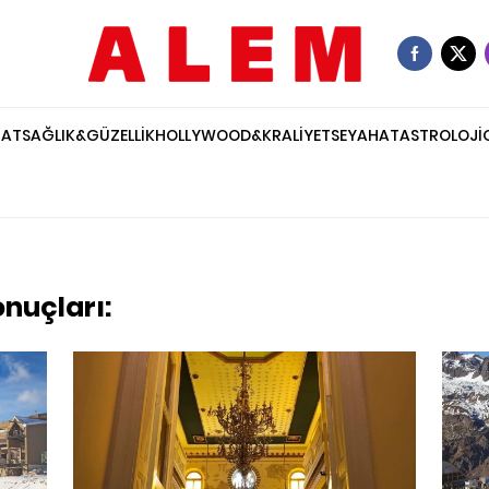
NAT
SAĞLIK&GÜZELLİK
HOLLYWOOD&KRALİYET
SEYAHAT
ASTROLOJİ
onuçları: