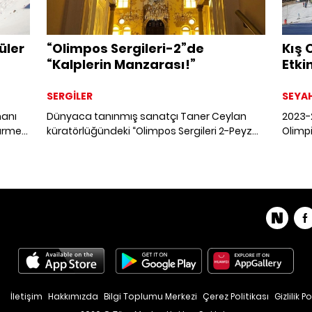
üler
“Olimpos Sergileri-2”de
Kış 
“Kalplerin Manzarası!”
Etkin
SERGİLER
SEYA
manı
Dünyaca tanınmış sanatçı Taner Ceylan
2023-
gurme
küratörlüğündeki “Olimpos Sergileri 2-Peyzaj”
Olimpi
aları
Karaköy'deki Zülfaris binasında açıldı. Sergi,
Alpler
kliyor.
“insan ruhunun manzaralarını” yansıtıyor.
Blanc 
kayak
yapıyo
e baş
İletişim
Hakkımızda
Bilgi Toplumu Merkezi
Çerez Politikası
Gizlilik Po