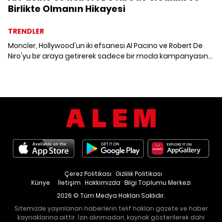
Birlikte Olmanın Hikayesi
TRENDLER
Moncler, Hollywood'un iki efsanesi Al Pacino ve Robert De
Niro'yu bir araya getirerek sadece bir moda kampanyasına
değil, yıllara meydan okuyan bir dostluğa ışık tutuyor.
“Warmer Together” ile sıcaklığın kaynağının giysilerde değil,
kalpte olduğunu hatırlatıyor.
Çerez Politikası
Gizlilik Politikası
Künye
İletişim
Hakkımızda
Bilgi Toplumu Merkezi
2026 © Tüm Medya Hakları Saklıdır.
Sitemizde yayınlanan haberlerin telif hakları gazete ve haber
kaynaklarına aittir. İzin alınmadan, kaynak gösterilerek dahi