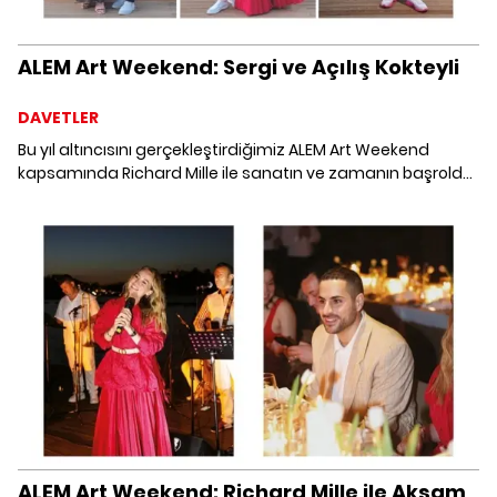
ALEM Art Weekend: Sergi ve Açılış Kokteyli
DAVETLER
Bu yıl altıncısını gerçekleştirdiğimiz ALEM Art Weekend
kapsamında Richard Mille ile sanatın ve zamanın başrolde
olduğu unutulmaz bir hafta sonuna imza attık. 31 Mayıs - 1
Haziran tarihleri arasında Mandarin Oriental, Bodrum'da
sanatseverlerin yoğun ilgisiyle gerçekleşen sanat dolu
buluşmaya davetlisiniz.
ALEM Art Weekend: Richard Mille ile Akşam