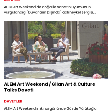
ALEM Art Weekend'de doğa ile sanatın uyumunun
vurgulandığı "Duvarların Dışında" adlı heykel sergisi,
birbirinden değerli 11 sanatçıyı bir araya getiriyor. “Heykel
sanatında ‘Doğa' insanla yaşamın uyumunu göstermesi
açısından en önemli esin kaynağıdır” diyor Galerici ve
Sanat Danışmanı Sabiha Kurtulmuş. Tanzer Arığ, Mike Berg,
Osman Dinç, Ebru Döşekçi, Erdal Duman, Seçkin Pirim, Nilhan
Sesalan, Mithat Şen, Kemal Tufan, Ayla Turan ve Mehmet
Ali Uysal'ın eserlerini; Mandarin Oriental, Bodrum'un eşsiz
manzarasında bir araya getiren sergi izleyicilere keyifli bir
deneyim vadediyor.
ALEM Art Weekend / Gilan Art & Culture
Talks Daveti
DAVETLER
ALEM Art Weekend'in ikinci gününde Gözde Yörükoğlu