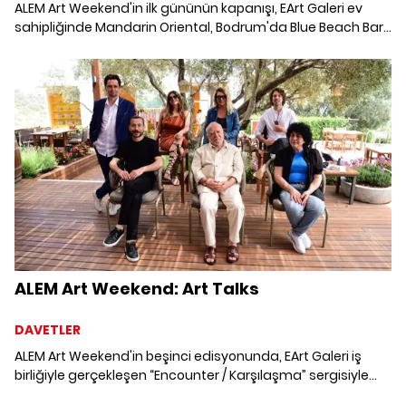
ALEM Art Weekend'in ilk gününün kapanışı, EArt Galeri ev
sahipliğinde Mandarin Oriental, Bodrum'da Blue Beach Bar
& Club'da keyifli bir akşam yemeği ile gerçekleşti.
ALEM Art Weekend: Art Talks
DAVETLER
ALEM Art Weekend'in beşinci edisyonunda, EArt Galeri iş
birliğiyle gerçekleşen “Encounter / Karşılaşma” sergisiyle
sanatseverlerle buluşan altı farklı sanatçı, Prof. Dr. Marcus