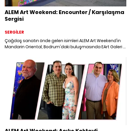
ALEM Art Weekend: Encounter / Karşılaşma
Sergisi
SERGİLER
Çağdaş sanatın önde gelen isimleri ALEM Art Weekend'in
Mandarin Oriental, Bodrum'daki buluşmasında EArt Galeri iş
birliğiyle gerçekleşen “Encounter / Karşılaşma” sergisinde
bir araya geldi. Prof. Dr. Marcus Graf'ın küratörlüğünü
yaptığı seçkide eserleriyle yer alan sanatçılar,
çalışmalarının yaratılış öyküsünü paylaşıyor.
ALEM Art Weekend: Açılış Kokteyli