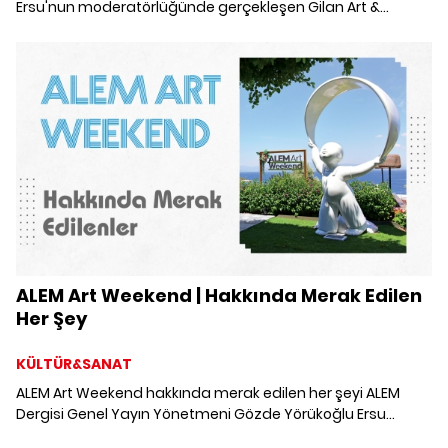
Ersu'nun moderatörlüğünde gerçekleşen Gilan Art &
Culture Talks'ta, Osman Geylan ve Yonca Ebuzziya
markaların ülke kültürüne olan etkisi üzerine ilham verici bir
sohbet gerçekleştirdi.
ALEM Art Weekend | Hakkında Merak Edilen
Her Şey
KÜLTÜR&SANAT
ALEM Art Weekend hakkında merak edilen her şeyi ALEM
Dergisi Genel Yayın Yönetmeni Gözde Yörükoğlu Ersu
anlattı.