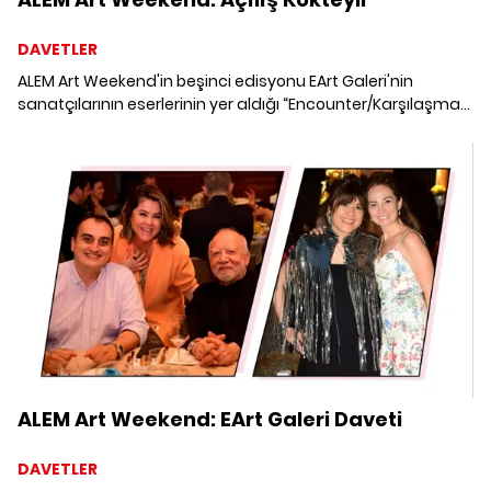
DAVETLER
ALEM Art Weekend'in beşinci edisyonu EArt Galeri'nin
sanatçılarının eserlerinin yer aldığı “Encounter/Karşılaşma”
adlı sergiye ev sahipliği yaptı. Mandarin Oriental,
Bodrum'da gerçekleşen ALEM Art Weekend'in açılış kokteyli.
ALEM Art Weekend: EArt Galeri Daveti
DAVETLER