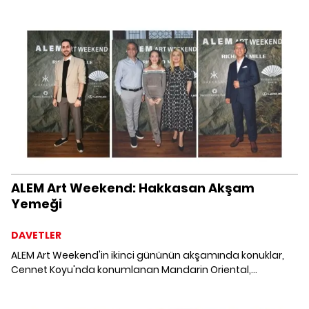
Premium otomobil üreticisi Lexus'un en yeni modeli olan
LBX, konukların özel test sürüşüyle yakından keşfedildi.
ALEM Art Weekend: Hakkasan Akşam
Yemeği
DAVETLER
ALEM Art Weekend'in ikinci gününün akşamında konuklar,
Cennet Koyu'nda konumlanan Mandarin Oriental,
Bodrum'un lezzet duraklarından biri olan Hakkasan'da bir
araya geldi.