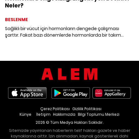
Neler?
BESLENME
Sağlıklı bir vücut için hormonların dengede çalışması
şarttır. Fakat bazı dönemlerde hormonlarda bir takım
dengesizlikler görülebilir. Peki, hormonal dengesizliği
engelleyen besinler neler? Bu dönemde tüketmeniz
gereken besinleri bir araya getirdik.
Çerez Politikası
Gizlilik Politikası
Künye
İletişim
Hakkımızda
Bilgi Toplumu Merkezi
2026 © Tüm Medya Hakları Saklıdır.
Sitemizde yayınlanan haberlerin telif hakları gazete ve haber
kaynaklarına aittir. İzin alınmadan, kaynak gösterilerek dahi