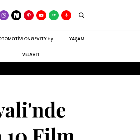
OTOMOTİV
LONGEVITY by
YAŞAM
VELAVIT
vali'nde
 10 Film