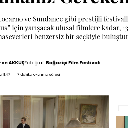
ocarno ve Sundance gibi prestijli festiva
s” için yarışacak ulusal filmlere kadar, 13
aseverleri benzersiz bir seçkiyle buluştu
ren AKKUŞ
Fotoğraf:
Boğaziçi Film Festivali
 11:47
7 dakika okunma süresi