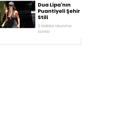
Mitolojik
Dua Lipa'nın
Gardırop
Puantiyeli Şehir
Stili
2 dakika okunma
süresi