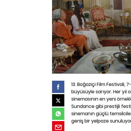
13. Boğaziçi Film Festivali,
büyüsüyle sarıyor. Her yıl 
sinemasının en yeni örnekle
Sundance gibi prestijli fes
sinemanın güçlü temsilciler
geniş bir yelpaze sunuluyor