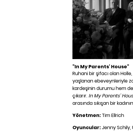
"In My Parents' House"
Ruhani bir şifacı olan Holl
yaşlanan ebeveynleriyle z
kardeşinin durumu hem de an
çıkarır.
In My Parents' Hou
arasında sıkışan bir kadını
Yönetmen:
Tim Ellrich
Oyuncular:
Jenny Schily,