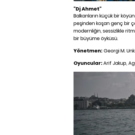
"Dj Ahmet"
Balkanların küçük bir köyü
peşinden koşan genç bir ço
modernliğin, sessizlikle ri
bir büyüme öyküsü.
Yönetmen:
Georgi M. Unk
Oyuncular:
Arif Jakup, 