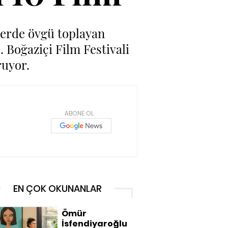
llerde övgü toplayan
. Boğaziçi Film Festivali
ruyor.
ABONE OL
EN ÇOK OKUNANLAR
Ömür
İsfendiyaroğlu