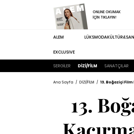
ONLINE OKUMAK
İÇİN TIKLAYIN!
ALEM
LÜKS
MODA
KÜLTÜR&SA
EXCLUSIVE
SERGİLER
DİZİ/FİLM
SANATÇILAR
Ana Sayfa
/
DİZİ/FİLM
/
13. Boğaziçi Fil
13. Boğ
Kaçırma