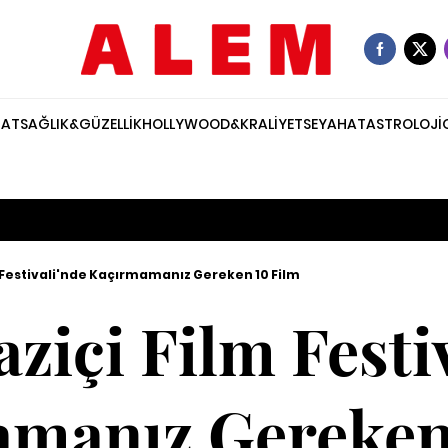
NAT
SAĞLIK&GÜZELLİK
HOLLYWOOD&KRALİYET
SEYAHAT
ASTROLOJİ
m Festivali'nde Kaçırmamanız Gereken 10 Film
aziçi Film Festi
manız Gereken