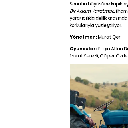
Sanatın büyüsüne kapılmış b
Bir Adam Yaratmak
, ilha
yaratıcılıkla delilik arasında
korkularıyla yüzleştiriyor.
Yönetmen:
Murat Çeri
Oyuncular:
Engin Altan Dü
Murat Serezli, Gülper Özdem