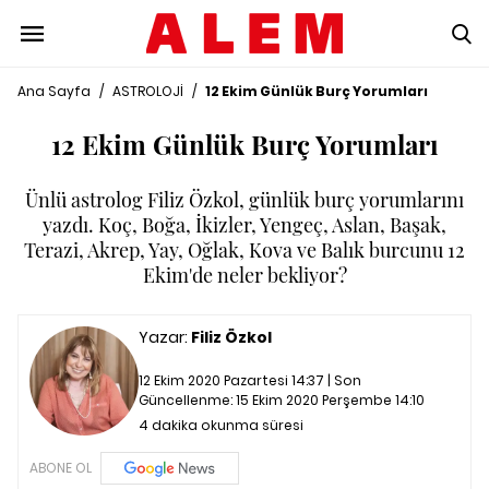
Ana Sayfa
/
ASTROLOJİ
/
12 Ekim Günlük Burç Yorumları
12 Ekim Günlük Burç Yorumları
Ünlü astrolog Filiz Özkol, günlük burç yorumlarını
yazdı. Koç, Boğa, İkizler, Yengeç, Aslan, Başak,
Terazi, Akrep, Yay, Oğlak, Kova ve Balık burcunu 12
Ekim'de neler bekliyor?
Yazar:
Filiz Özkol
12 Ekim 2020 Pazartesi 14:37 | Son
Güncellenme:
15 Ekim 2020 Perşembe 14:10
4 dakika okunma süresi
ABONE OL