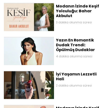
Modanın İzinde Keşif
Yolculuğu: Bahar
Akbulut
3 dakika okunma süresi
Yazın En Romantik
Dudak Trendi:
Öpülmüş Dudaklar
4 dakika okunma süresi
İyi Yaşamın Lezzetli
Hali
2 dakika okunma süresi