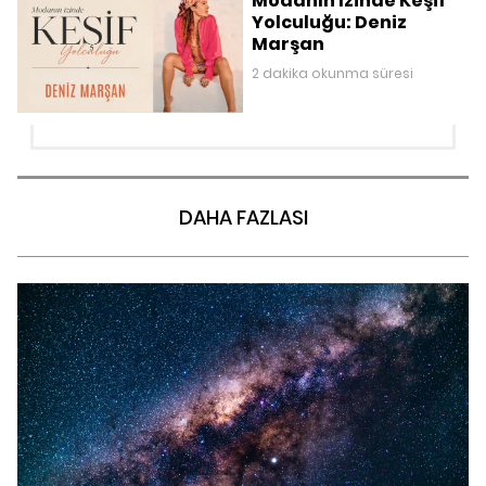
Modanın İzinde Keşif
Yolculuğu: Deniz
Marşan
2 dakika okunma süresi
DAHA FAZLASI