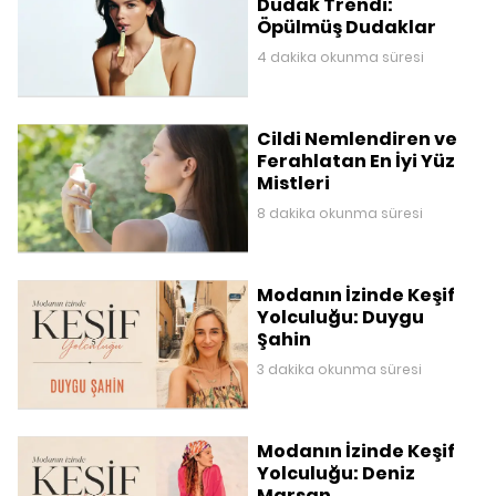
Dudak Trendi:
Öpülmüş Dudaklar
4 dakika okunma süresi
Cildi Nemlendiren ve
Ferahlatan En İyi Yüz
Mistleri
8 dakika okunma süresi
Modanın İzinde Keşif
Yolculuğu: Duygu
Şahin
3 dakika okunma süresi
Modanın İzinde Keşif
Yolculuğu: Deniz
Marşan