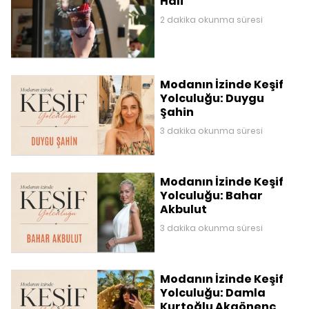
Hali
2 dakika okunma süresi
Modanın İzinde Keşif
Yolculuğu: Duygu
Şahin
3 dakika okunma süresi
Modanın İzinde Keşif
Yolculuğu: Bahar
Akbulut
3 dakika okunma süresi
Modanın İzinde Keşif
Yolculuğu: Damla
Kurtoğlu Akgönenç