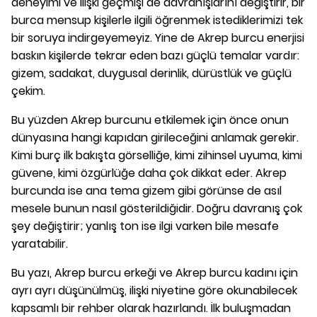
deneyimi ve ilişki geçmişi de davranışlarını değiştirir, bir
burca mensup kişilerle ilgili öğrenmek istediklerimizi tek
bir soruya indirgeyemeyiz. Yine de Akrep burcu enerjisi
baskın kişilerde tekrar eden bazı güçlü temalar vardır:
gizem, sadakat, duygusal derinlik, dürüstlük ve güçlü
çekim.
Bu yüzden Akrep burcunu etkilemek için önce onun
dünyasına hangi kapıdan girileceğini anlamak gerekir.
Kimi burç ilk bakışta görselliğe, kimi zihinsel uyuma, kimi
güvene, kimi özgürlüğe daha çok dikkat eder. Akrep
burcunda ise ana tema gizem gibi görünse de asıl
mesele bunun nasıl gösterildiğidir. Doğru davranış çok
şey değiştirir; yanlış ton ise ilgi varken bile mesafe
yaratabilir.
Bu yazı, Akrep burcu erkeği ve Akrep burcu kadını için
ayrı ayrı düşünülmüş, ilişki niyetine göre okunabilecek
kapsamlı bir rehber olarak hazırlandı. İlk buluşmadan