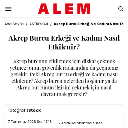
Ana Sayfa
/
ASTROLOJİ
/
Akrep Burcu Erkeği ve Kadını Nasıl Etki
Akrep Burcu Erkeği ve Kadını Nasıl
Etkilenir?
Akrep burcunu etkilemek için dikkat çekmek
yetmez; onun güvenlik radarından da geçmeniz
gerekir. Peki Akrep burcu erkeği ve kadını nasıl
etkilenir? Akrep burcu nelerden hoşlanır ya da
Akrep burcunun ilgisini çekmek için nasıl
davranmak gerekir?
Fotoğraf:
iStock
7 Temmuz 2026 Salı 17:18
29 dakika okunma süresi