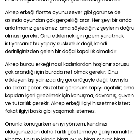
Akrep erkeği flörtte oyunu sever gibi görünse de
aslında oyundan çok gerçekliği arar. Her şeyi bir anda
anlatmanız gerekmez; ama söylediğiniz şeylerin doğru
olması gerekir. Onu etkilemek için gizem yaratmak
istiyorsanız bu yapay suskunluk değil, kendi
derinliğinizden gelen bir doğal kapalılık olmalıdır.
Akrep burcu erkeği nasıl kadınlardan hoşlanır sorusu
çok arandığı için burada net olmak gerekir: Onu
etkileyen kişi yalnızca dış görünüşüyle değil, tavrıyla
da dikkat çeker. Güzel bir görünüm kapıyı açabilir; ama
kapıdan içeri girebilmek için konuşma, davranış, güven
ve tutarlılık gerekir. Akrep erkeği ilgiyi hissetmek ister;
fakat ilgiyi baskı gibi yaşamak istemez.
Onunla konuşurken en iyi yöntem, kendinizi
olduğunuzdan daha farklı göstermeye çalışmamaktır.
Elbette flörtün içinde biraz oyun, biraz merak, biraz