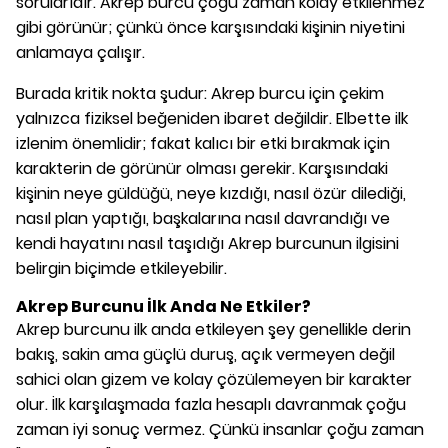
sorularıdır. Akrep burcu çoğu zaman kolay etkilenmez
gibi görünür; çünkü önce karşısındaki kişinin niyetini
anlamaya çalışır.
Burada kritik nokta şudur: Akrep burcu için çekim
yalnızca fiziksel beğeniden ibaret değildir. Elbette ilk
izlenim önemlidir; fakat kalıcı bir etki bırakmak için
karakterin de görünür olması gerekir. Karşısındaki
kişinin neye güldüğü, neye kızdığı, nasıl özür dilediği,
nasıl plan yaptığı, başkalarına nasıl davrandığı ve
kendi hayatını nasıl taşıdığı Akrep burcunun ilgisini
belirgin biçimde etkileyebilir.
Akrep Burcunu İlk Anda Ne Etkiler?
Akrep burcunu ilk anda etkileyen şey genellikle derin
bakış, sakin ama güçlü duruş, açık vermeyen değil
sahici olan gizem ve kolay çözülemeyen bir karakter
olur. İlk karşılaşmada fazla hesaplı davranmak çoğu
zaman iyi sonuç vermez. Çünkü insanlar çoğu zaman