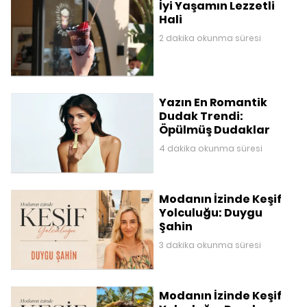
İyi Yaşamın Lezzetli
Hali
2 dakika okunma süresi
Yazın En Romantik
Dudak Trendi:
Öpülmüş Dudaklar
4 dakika okunma süresi
Modanın İzinde Keşif
Yolculuğu: Duygu
Şahin
3 dakika okunma süresi
Modanın İzinde Keşif