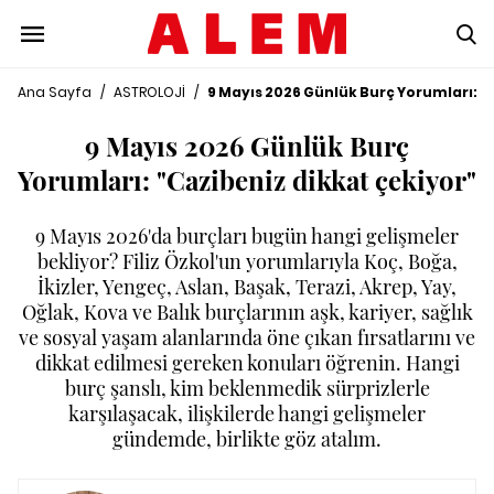
Ana Sayfa
/
ASTROLOJİ
/
9 Mayıs 2026 Günlük Burç Yorumları: "
9 Mayıs 2026 Günlük Burç
Yorumları: "Cazibeniz dikkat çekiyor"
9 Mayıs 2026'da burçları bugün hangi gelişmeler
bekliyor? Filiz Özkol'un yorumlarıyla Koç, Boğa,
İkizler, Yengeç, Aslan, Başak, Terazi, Akrep, Yay,
Oğlak, Kova ve Balık burçlarının aşk, kariyer, sağlık
ve sosyal yaşam alanlarında öne çıkan fırsatlarını ve
dikkat edilmesi gereken konuları öğrenin. Hangi
burç şanslı, kim beklenmedik sürprizlerle
karşılaşacak, ilişkilerde hangi gelişmeler
gündemde, birlikte göz atalım.