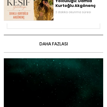
Yolculuğu: Damla
Kurtoğlu Akgönenç
2 dakika okunma süresi
DAHA FAZLASI