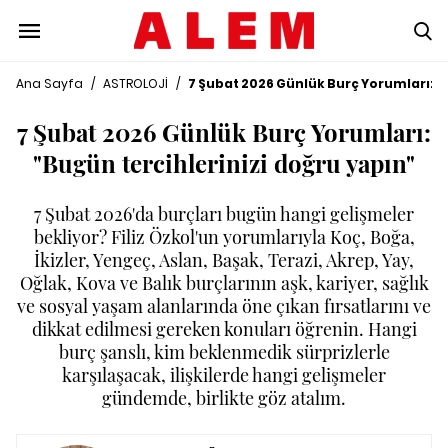
Ana Sayfa
/
ASTROLOJİ
/
7 Şubat 2026 Günlük Burç Yorumları: "
7 Şubat 2026 Günlük Burç Yorumları:
"Bugün tercihlerinizi doğru yapın"
7 Şubat 2026'da burçları bugün hangi gelişmeler
bekliyor? Filiz Özkol'un yorumlarıyla Koç, Boğa,
İkizler, Yengeç, Aslan, Başak, Terazi, Akrep, Yay,
Oğlak, Kova ve Balık burçlarının aşk, kariyer, sağlık
ve sosyal yaşam alanlarında öne çıkan fırsatlarını ve
dikkat edilmesi gereken konuları öğrenin. Hangi
burç şanslı, kim beklenmedik sürprizlerle
karşılaşacak, ilişkilerde hangi gelişmeler
gündemde, birlikte göz atalım.