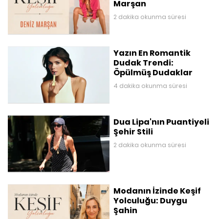
Marşan
2 dakika okunma süresi
Yazın En Romantik
Dudak Trendi:
Öpülmüş Dudaklar
4 dakika okunma süresi
Dua Lipa'nın Puantiyeli
Şehir Stili
2 dakika okunma süresi
Modanın İzinde Keşif
Yolculuğu: Duygu
Şahin