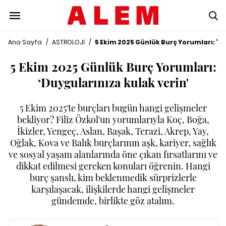
Ana Sayfa
/
ASTROLOJİ
/
5 Ekim 2025 Günlük Burç Yorumları: ‘Du
5 Ekim 2025 Günlük Burç Yorumları:
‘Duygularınıza kulak verin'
5 Ekim 2025'te burçları bugün hangi gelişmeler
bekliyor? Filiz Özkol'un yorumlarıyla Koç, Boğa,
İkizler, Yengeç, Aslan, Başak, Terazi, Akrep, Yay,
Oğlak, Kova ve Balık burçlarının aşk, kariyer, sağlık
ve sosyal yaşam alanlarında öne çıkan fırsatlarını ve
dikkat edilmesi gereken konuları öğrenin. Hangi
burç şanslı, kim beklenmedik sürprizlerle
karşılaşacak, ilişkilerde hangi gelişmeler
gündemde, birlikte göz atalım.