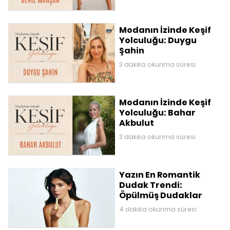
Modanın İzinde Keşif
Yolculuğu: Duygu
Şahin
3 dakika okunma süresi
Modanın İzinde Keşif
Yolculuğu: Bahar
Akbulut
3 dakika okunma süresi
Yazın En Romantik
Dudak Trendi:
Öpülmüş Dudaklar
4 dakika okunma süresi