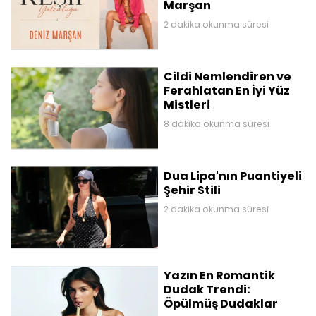
Marşan
2 dakika okunma süresi
Cildi Nemlendiren ve
Ferahlatan En İyi Yüz
Mistleri
8 dakika okunma süresi
Dua Lipa'nın Puantiyeli
Şehir Stili
2 dakika okunma süresi
Yazın En Romantik
Dudak Trendi:
Öpülmüş Dudaklar