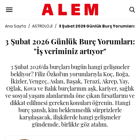
Ana Sayfa
/
ASTROLOJİ
/
3 Şubat 2026 Günlük Burç Yorumları: "İ
3 Şubat 2026 Günlük Burç Yorumları:
"İş veriminiz artıyor"
3 Şubat 2026'da burçları bugün hangi gelişmeler
bekliyor? Filiz Özkol'un yorumlarıyla Koç, Boğa,
İkizler, Yengeç, Aslan, Başak, Terazi, Akrep, Yay,
Oğlak, Kova ve Balık burçlarının aşk, kariyer, sağlık
ve sosyal yaşam alanlarında öne çıkan fırsatlarını ve
dikkat edilmesi gereken konuları öğrenin. Hangi
burç şanslı, kim beklenmedik sürprizlerle
karşılaşacak, ilişkilerde hangi gelişmeler
gündemde, birlikte göz atalım.