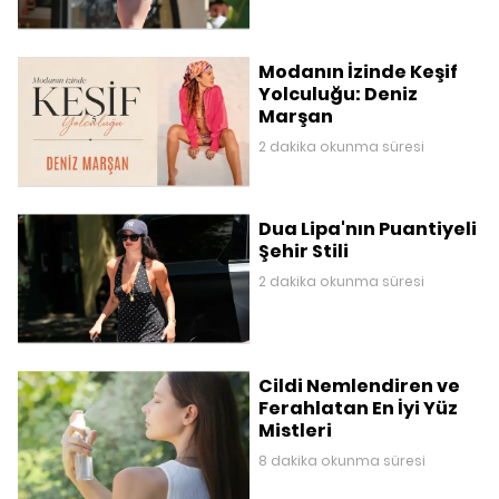
Modanın İzinde Keşif
Yolculuğu: Deniz
Marşan
2 dakika okunma süresi
Dua Lipa'nın Puantiyeli
Şehir Stili
2 dakika okunma süresi
Cildi Nemlendiren ve
Ferahlatan En İyi Yüz
Mistleri
8 dakika okunma süresi