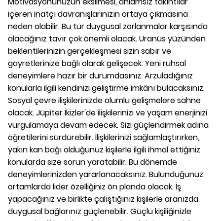
Motivasyonunuzun eksilmesi, anlamsız takıntılar
içeren inatçı davranışlarınızın ortaya çıkmasına
neden olabilir. Bu tür duygusal zorlanmalar karşısında
alacağınız tavır çok önemli olacak. Uranüs yüzünden
beklentilerinizin gerçekleşmesi sizin sabır ve
gayretlerinize bağlı olarak gelişecek. Yeni ruhsal
deneyimlere hazır bir durumdasınız. Arzuladığınız
konularla ilgili kendinizi geliştirme imkânı bulacaksınız.
Sosyal çevre ilişkilerinizde olumlu gelişmelere sahne
olacak. Jüpiter İkizler'de ilişkilerinizi ve yaşam enerjinizi
vurgulamaya devam edecek. Sizi güçlendirmek adına
öğretilerini sürdürebilir. İlişkilerinizi sağlamlaştırırken,
yakın kan bağı olduğunuz kişilerle ilgili ihmal ettiğiniz
konularda size sorun yaratabilir. Bu dönemde
deneyimlerinizden yararlanacaksınız. Bulunduğunuz
ortamlarda lider özelliğiniz ön planda olacak. İş
yapacağınız ve birlikte çalıştığınız kişilerle aranızda
duygusal bağlarınız güçlenebilir. Güçlü kişiliğinizle