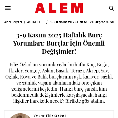
Ana Sayfa
/
ASTROLOJİ
/
3-9 Kasım 2025 Haftalık Burç Yorumları
3-9 Kasım 2025 Haftalık Burç
Yorumları: Burçlar İçin Önemli
Değişimler!
Filiz Özkol'un yorumlarıyla, bu hafta Koç, Boğa,
İkizler, Yengeç, Aslan, Başak, Terazi, Akrep, Yay,
Oğlak, Kova ve Balık burçlarının aşk, kariyer, sağlık
ve günlük yaşam alanlarındaki öne çıkan
gelişmelerini keşfedin. Hangi burç şanslı, kim
beklenmedik değişimlerle karşılaşacak, hangi
ilişkiler hareketlenecek? Birlikte göz atalım.
Yazar:
Filiz Özkol