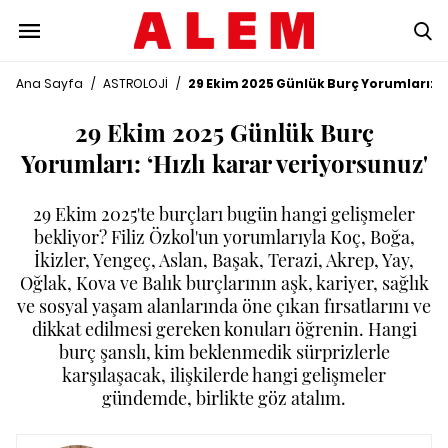
Ana Sayfa
/
ASTROLOJİ
/
29 Ekim 2025 Günlük Burç Yorumları: ‘H
29 Ekim 2025 Günlük Burç
Yorumları: ‘Hızlı karar veriyorsunuz'
29 Ekim 2025'te burçları bugün hangi gelişmeler
bekliyor? Filiz Özkol'un yorumlarıyla Koç, Boğa,
İkizler, Yengeç, Aslan, Başak, Terazi, Akrep, Yay,
Oğlak, Kova ve Balık burçlarının aşk, kariyer, sağlık
ve sosyal yaşam alanlarında öne çıkan fırsatlarını ve
dikkat edilmesi gereken konuları öğrenin. Hangi
burç şanslı, kim beklenmedik sürprizlerle
karşılaşacak, ilişkilerde hangi gelişmeler
gündemde, birlikte göz atalım.