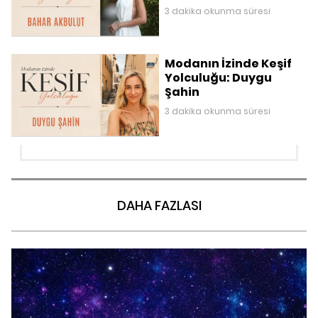
3 dakika okunma süresi
Modanın İzinde Keşif
Yolculuğu: Duygu
Şahin
3 dakika okunma süresi
DAHA FAZLASI