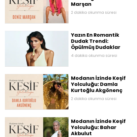
Marşan
2 dakika okunma süresi
Yazın En Romantik
Dudak Trendi:
Öpülmüş Dudaklar
4 dakika okunma süresi
Modanın İzinde Keşif
Yolculuğu: Damla
Kurtoğlu Akgönenç
2 dakika okunma süresi
Modanın İzinde Keşif
Yolculuğu: Bahar
Akbulut