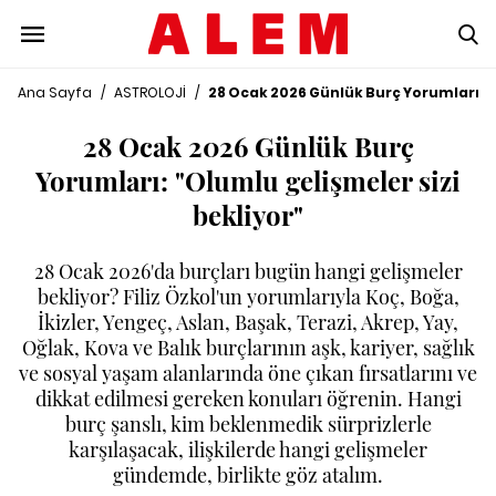
Ana Sayfa
/
ASTROLOJİ
/
28 Ocak 2026 Günlük Burç Yorumları: "
28 Ocak 2026 Günlük Burç
Yorumları: "Olumlu gelişmeler sizi
bekliyor"
28 Ocak 2026'da burçları bugün hangi gelişmeler
bekliyor? Filiz Özkol'un yorumlarıyla Koç, Boğa,
İkizler, Yengeç, Aslan, Başak, Terazi, Akrep, Yay,
Oğlak, Kova ve Balık burçlarının aşk, kariyer, sağlık
ve sosyal yaşam alanlarında öne çıkan fırsatlarını ve
dikkat edilmesi gereken konuları öğrenin. Hangi
burç şanslı, kim beklenmedik sürprizlerle
karşılaşacak, ilişkilerde hangi gelişmeler
gündemde, birlikte göz atalım.