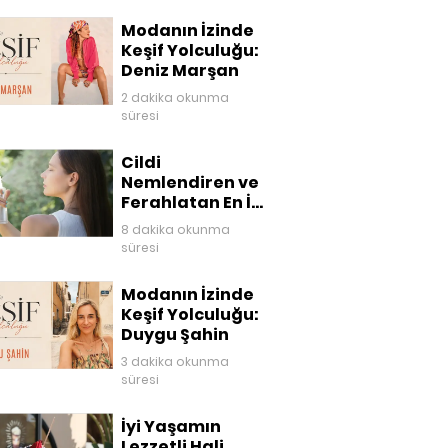
Modanın İzinde
Keşif Yolculuğu:
Deniz Marşan
2 dakika okunma
süresi
Cildi
Nemlendiren ve
Ferahlatan En İyi
Yüz Mistleri
8 dakika okunma
süresi
Modanın İzinde
Keşif Yolculuğu:
Duygu Şahin
3 dakika okunma
süresi
İyi Yaşamın
Lezzetli Hali