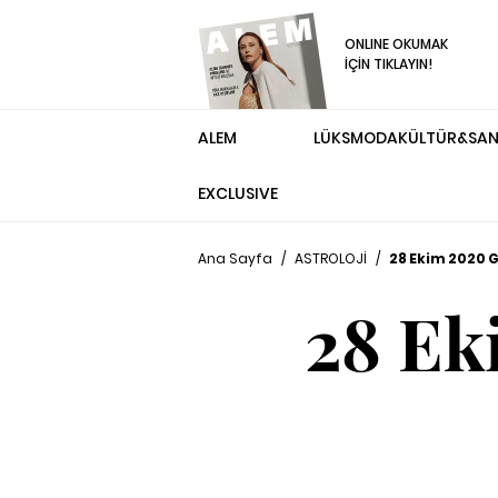
ONLINE OKUMAK
İÇİN TIKLAYIN!
ALEM
LÜKS
MODA
KÜLTÜR&SA
EXCLUSIVE
Ana Sayfa
/
ASTROLOJİ
/
28 Ekim 2020 
28 Ek