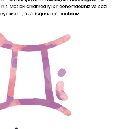
ınız. Mesleki anlamda iyi bir dönemdesiniz ve bazı
bünyesinde çözüldüğünü göreceksiniz.