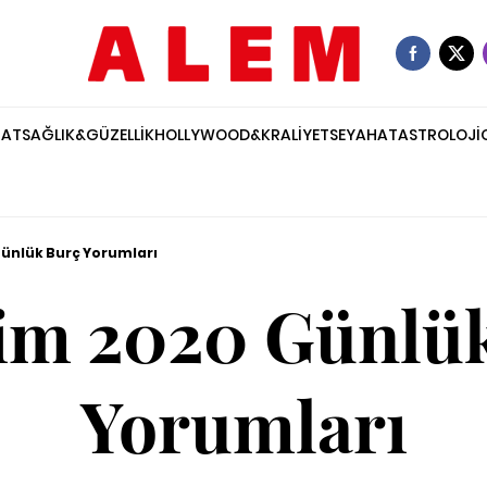
NAT
SAĞLIK&GÜZELLİK
HOLLYWOOD&KRALİYET
SEYAHAT
ASTROLOJİ
Günlük Burç Yorumları
im 2020 Günlü
Yorumları