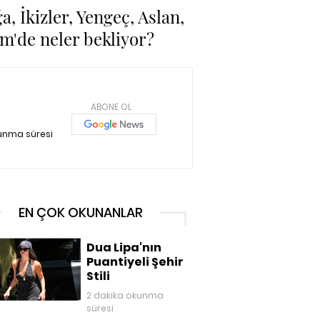
, İkizler, Yengeç, Aslan,
im'de neler bekliyor?
ABONE OL
unma süresi
EN ÇOK OKUNANLAR
Dua Lipa'nın
Puantiyeli Şehir
Stili
2 dakika okunma
süresi