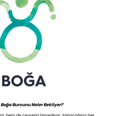
Boğa Burcunu Neler Bekliyor?
niz, hem de çevreniz hissediyor. Yapacağınız her