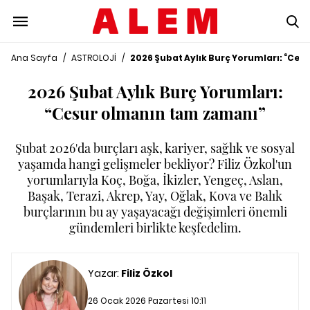
Ana Sayfa
/
ASTROLOJİ
/
2026 Şubat Aylık Burç Yorumları: “Ce
2026 Şubat Aylık Burç Yorumları:
“Cesur olmanın tam zamanı”
Şubat 2026'da burçları aşk, kariyer, sağlık ve sosyal
yaşamda hangi gelişmeler bekliyor? Filiz Özkol'un
yorumlarıyla Koç, Boğa, İkizler, Yengeç, Aslan,
Başak, Terazi, Akrep, Yay, Oğlak, Kova ve Balık
burçlarının bu ay yaşayacağı değişimleri önemli
gündemleri birlikte keşfedelim.
Yazar:
Filiz Özkol
26 Ocak 2026 Pazartesi 10:11