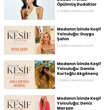
Öpülmüş Dudaklar
4 dakika okunma süresi
Modanın İzinde Keşif
Yolculuğu: Duygu
Şahin
3 dakika okunma süresi
Modanın İzinde Keşif
Yolculuğu: Damla
Kurtoğlu Akgönenç
2 dakika okunma süresi
Modanın İzinde Keşif
Yolculuğu: Deniz
Marşan