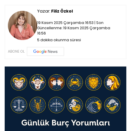
Yazar:
Filiz Özkol
19 Kasım 2025 Çarşamba 16:53 | Son
Güncellenme:
19 Kasım 2025 Çarşamba
16:56
5 dakika okunma süresi
ABONE OL