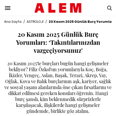
Ana Sayfa
/
ASTROLOJİ
/
20 Kasım 2025 Günlük Burç Yorumları:
20 Kasım 2025 Günlük Burç
Yorumları: ‘Takıntılarınızdan
vazgeçiyorsunuz'
20 Kasım 2025'te burçları bugün hangi gelişmeler
bekliyor? Filiz Özkol'un yorumlarıyla Koç, Boğa,
İkizler, Yengeç, Aslan, Başak, Terazi, Akrep, Yay,
Oğlak, Kova ve Balık burçlarının aşk, kariyer, sağlık
ve sosyal yaşam alanlarında öne çıkan fırsatlarını ve
dikkat edilmesi gereken konuları öğrenin. Hangi
burç şanslı, kim beklenmedik sürprizlerle
karşılaşacak, ilişkilerde hangi gelişmeler
gündemde, birlikte göz atalım.