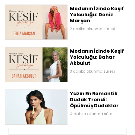
Modanın İzinde Keşif
Yolculuğu: Deniz
Marşan
2 dakika okunma süresi
Modanın İzinde Keşif
Yolculuğu: Bahar
Akbulut
3 dakika okunma süresi
Yazın En Romantik
Dudak Trendi:
Öpülmüş Dudaklar
4 dakika okunma süresi