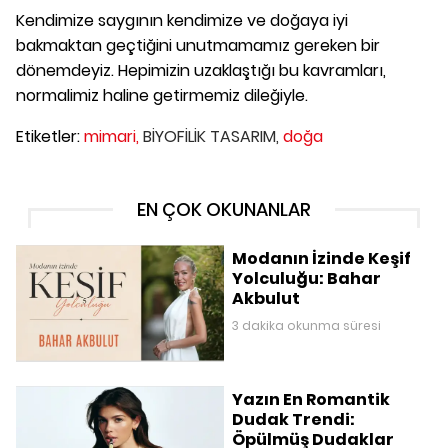
Kendimize saygının kendimize ve doğaya iyi
bakmaktan geçtiğini unutmamamız gereken bir
dönemdeyiz. Hepimizin uzaklaştığı bu kavramları,
normalimiz haline getirmemiz dileğiyle.
Etiketler:
mimari,
BİYOFİLİK TASARIM,
doğa
EN ÇOK OKUNANLAR
Modanın İzinde Keşif
Yolculuğu: Bahar
Akbulut
3 dakika okunma süresi
Yazın En Romantik
Dudak Trendi:
Öpülmüş Dudaklar