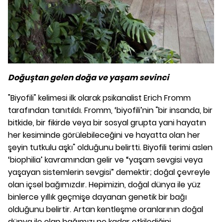
Doğuştan gelen doğa ve yaşam sevinci
"Biyofili" kelimesi ilk olarak psikanalist Erich Fromm
tarafından tanıtıldı. Fromm, ‘biyofili’nin "bir insanda, bir
bitkide, bir fikirde veya bir sosyal grupta yani hayatın
her kesiminde görülebileceğini ve hayatta olan her
şeyin tutkulu aşkı" olduğunu belirtti. Biyofili terimi aslen
‘biophilia’ kavramından gelir ve “yaşam sevgisi veya
yaşayan sistemlerin sevgisi” demektir; doğal çevreyle
olan içsel bağımızdır. Hepimizin, doğal dünya ile yüz
binlerce yıllık geçmişe dayanan genetik bir bağı
olduğunu belirtir. Artan kentleşme oranlarının doğal
dünya ile olan bağımızı ne kadar etkilediğini