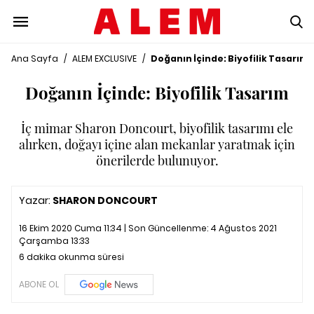
Ana Sayfa
/
ALEM EXCLUSIVE
/
Doğanın İçinde: Biyofilik Tasarım
Doğanın İçinde: Biyofilik Tasarım
İç mimar Sharon Doncourt, biyofilik tasarımı ele
alırken, doğayı içine alan mekanlar yaratmak için
önerilerde bulunuyor.
Yazar:
SHARON DONCOURT
16 Ekim 2020 Cuma 11:34 | Son Güncellenme:
4 Ağustos 2021
Çarşamba 13:33
6 dakika okunma süresi
ABONE OL