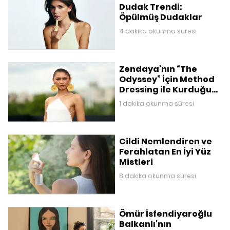
Dudak Trendi:
Öpülmüş Dudaklar
4 dakika okunma süresi
Zendaya'nın “The
Odyssey” İçin Method
Dressing ile Kurduğu
Mitolojik Gardırop
1 dakika okunma süresi
Cildi Nemlendiren ve
Ferahlatan En İyi Yüz
Mistleri
8 dakika okunma süresi
Ömür İsfendiyaroğlu
Balkanlı'nın