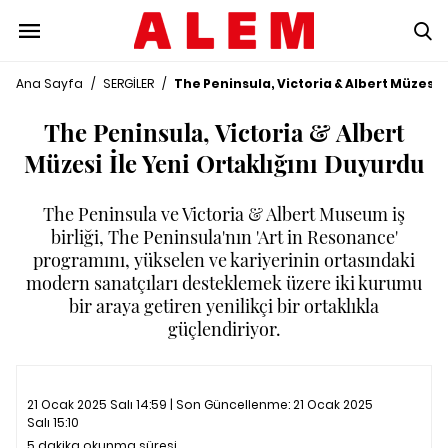
Ana Sayfa
/
SERGİLER
/
The Peninsula, Victoria & Albert Müzesi İ
The Peninsula, Victoria & Albert
Müzesi İle Yeni Ortaklığını Duyurdu
The Peninsula ve Victoria & Albert Museum iş
birliği, The Peninsula'nın 'Art in Resonance'
programını, yükselen ve kariyerinin ortasındaki
modern sanatçıları desteklemek üzere iki kurumu
bir araya getiren yenilikçi bir ortaklıkla
güçlendiriyor.
21 Ocak 2025 Salı 14:59 | Son Güncellenme:
21 Ocak 2025
Salı 15:10
5 dakika okunma süresi