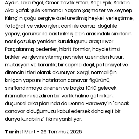
Aydın, Lara Ögel, Ömer Tevfik Erten, Seçil Epik, Serkan
Aka, Şafak Şule Kemancı, Yaşam Şaşmazer ve Zeynep
Kılınç'ın çoğu sergiye özel üretilmiş heykel, yerleştirme,
fotoğraf ve video işleri; canlı ile cansız, doğal ile
yapay, görünür ile bastırılmış olan arasındaki sınırların
nasıl çözülüp yeniden kurulduğunu araştırıyor.
Parçalanmış bedenler, hibrit formlar, hayaletimsi
bitkiler ve işlevini yitirmiş nesneler üzerinden kusur,
mutasyon ve karanlık; bir sapma değil, potansiyel ve
direncin izleri olarak okunuyor. Sergi, normalliğin
kırılgan yapısını hatırlatan canavar figürünü,
sınıflandırmaya direnen ve başka türlü gelecek
ihtimallerini sezdiren bir varlık hâline getirirken,
düşünsel arka planında da Donna Haraway'in "ancak
canavar olduğumuzu kabul edersek daha eşit bir
dünya kurabiliriz" fikrini yankılıyor.
Tarih:
1 Mart - 26 Temmuz 2026