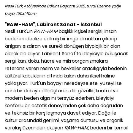
Nesli Türk, Atölyesinde Bölüm Başkanı, 2025, tuval üzerine yağlı
boya, 150x140cm
"RAW-HAM", Labirent Sanat - İstanbul
Nesli Türk'ün
RAW-HAM
başlıklı kişisel sergisi, insan
bedenini idealize edilmiş bir imge olmaktan çıkarıp
kırılgan, sızdıran ve sürekli dönüşen biyolojik bir alan
olarak ele alıyor. Labirent Sanat'ta izleyiciyle buluşacak
sergi, kan, doku, hücre ve mikroorganizmalara
referans veren resim ve heykeller aracılığıyla bedenin
kültürel kabukların altında kalan daha ilksel hâline
yaklaşıyor. Türk'ün boyayı neredeyse ete, yüzeyi ise
canlı bir dokuya dönüştüren dili; güzellik, kontrol ve
modern beden algısını tersyüz ederken, izleyiciyi
konforlu bir estetik deneyimden çok daha doğrudan
ve tekinsiz bir karşılaşmaya davet ediyor. Doğa ile
kültür arasındaki gerilimi, yaşama dürtüsü ve organik
varoluş üzerinden okuyan
RAW-HAM
, bedeni bir temsil