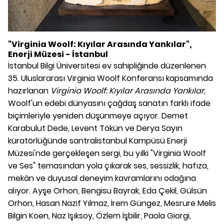
"Virginia Woolf: Kıyılar Arasında Yankılar",
Enerji Müzesi - İstanbul
İstanbul Bilgi Üniversitesi ev sahipliğinde düzenlenen
35. Uluslararası Virginia Woolf Konferansı kapsamında
hazırlanan
Virginia Woolf: Kıyılar Arasında Yankılar
,
Woolf'un edebi dünyasını çağdaş sanatın farklı ifade
biçimleriyle yeniden düşünmeye açıyor. Demet
Karabulut Dede, Levent Tökün ve Derya Sayın
küratörlüğünde santralistanbul Kampüsü Enerji
Müzesi'nde gerçekleşen sergi, bu yılki "Virginia Woolf
ve Ses" temasından yola çıkarak ses, sessizlik, hafıza,
mekân ve duyusal deneyim kavramlarını odağına
alıyor. Ayşe Orhon, Bengisu Bayrak, Eda Çekil, Gülsün
Orhon, Hasan Nazif Yılmaz, İrem Güngez, Mesrure Melis
Bilgin Koen, Naz Işıksoy, Özlem İşbilir, Paola Giorgi,