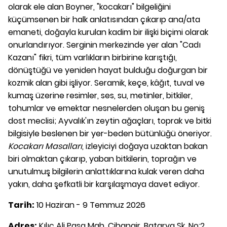
olarak ele alan Boyner, "kocakarı" bilgeliğini
küçümsenen bir halk anlatısından çıkarıp ana/ata
emaneti, doğayla kurulan kadim bir ilişki biçimi olarak
onurlandırıyor. Serginin merkezinde yer alan "Cadı
Kazanı" fikri, tüm varlıkların birbirine karıştığı,
dönüştüğü ve yeniden hayat bulduğu doğurgan bir
kozmik alan gibi işliyor. Seramik, keçe, kâğıt, tuval ve
kumaş üzerine resimler, ses, su, metinler, bitkiler,
tohumlar ve emektar nesnelerden oluşan bu geniş
dost meclisi; Ayvalık'ın zeytin ağaçları, toprak ve bitki
bilgisiyle beslenen bir yer-beden bütünlüğü öneriyor.
Kocakarı Masalları
, izleyiciyi doğaya uzaktan bakan
biri olmaktan çıkarıp, yaban bitkilerin, toprağın ve
unutulmuş bilgilerin anlattıklarına kulak veren daha
yakın, daha şefkatli bir karşılaşmaya davet ediyor.
Tarih:
10 Haziran - 9 Temmuz 2026
Adres:
Kılıç Ali Paşa Mah, Cihangir, Batarya Sk. No:2,