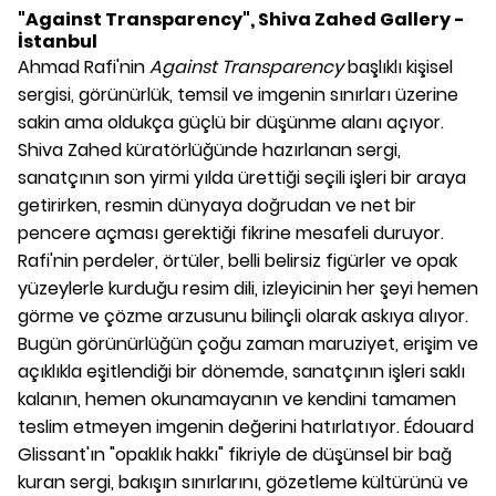
"Against Transparency", Shiva Zahed Gallery -
İstanbul
Ahmad Rafi'nin
Against Transparency
başlıklı kişisel
sergisi, görünürlük, temsil ve imgenin sınırları üzerine
sakin ama oldukça güçlü bir düşünme alanı açıyor.
Shiva Zahed küratörlüğünde hazırlanan sergi,
sanatçının son yirmi yılda ürettiği seçili işleri bir araya
getirirken, resmin dünyaya doğrudan ve net bir
pencere açması gerektiği fikrine mesafeli duruyor.
Rafi'nin perdeler, örtüler, belli belirsiz figürler ve opak
yüzeylerle kurduğu resim dili, izleyicinin her şeyi hemen
görme ve çözme arzusunu bilinçli olarak askıya alıyor.
Bugün görünürlüğün çoğu zaman maruziyet, erişim ve
açıklıkla eşitlendiği bir dönemde, sanatçının işleri saklı
kalanın, hemen okunamayanın ve kendini tamamen
teslim etmeyen imgenin değerini hatırlatıyor. Édouard
Glissant'ın "opaklık hakkı" fikriyle de düşünsel bir bağ
kuran sergi, bakışın sınırlarını, gözetleme kültürünü ve