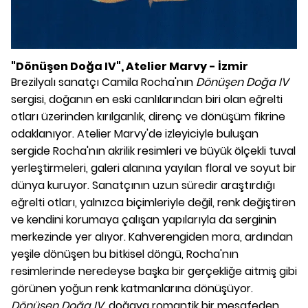
"Dönüşen Doğa IV", Atelier Marvy - İzmir
Brezilyalı sanatçı Camila Rocha'nın
Dönüşen Doğa IV
sergisi, doğanın en eski canlılarından biri olan eğrelti
otları üzerinden kırılganlık, direnç ve dönüşüm fikrine
odaklanıyor. Atelier Marvy'de izleyiciyle buluşan
sergide Rocha'nın akrilik resimleri ve büyük ölçekli tuval
yerleştirmeleri, galeri alanına yayılan floral ve soyut bir
dünya kuruyor. Sanatçının uzun süredir araştırdığı
eğrelti otları, yalnızca biçimleriyle değil, renk değiştiren
ve kendini korumaya çalışan yapılarıyla da serginin
merkezinde yer alıyor. Kahverengiden mora, ardından
yeşile dönüşen bu bitkisel döngü, Rocha'nın
resimlerinde neredeyse başka bir gerçekliğe aitmiş gibi
görünen yoğun renk katmanlarına dönüşüyor.
Dönüşen Doğa IV
, doğaya romantik bir mesafeden