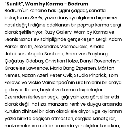
"Sunlit", Wam by Karma - Bodrum
Bodrum'un kendine has ışığını çağdaş sanatla
buluşturan
Sunlit
, yazın dünyayı algılama biçimimizi
nasıl değiştirdiğine odaklanan bir pop-up karma sergi
olarak şekilleniyor. Ruzy Gallery, Wam by Karma ve
Leonis Sanat ev sahipliğinde gerçekleşen sergi; Adam
Parker Smith, Alexandros Vasmoulakis, Amalie
Jakobsen, Angela Santana, Anne von Freyburg,
Çağatay Odabaş, Christian Holze, Danyil Rovenchyn,
Gracelee Lawrence, Maria Bang Espersen, Márton
Nemes, Nazan Azeri, Peter Cvik, Studio Pinprick, Tom
Fellows ve Vickie Vainionpää'nın üretimlerini bir araya
getiriyor. Resim, heykel ve karma disiplinli işler
üzerinden ilerleyen seçki, ışığı yalnızca görsel bir etki
olarak değil; hafıza, manzara, renk ve duygu arasında
kurulan zihinsel bir alan olarak ele alıyor. Ege kıyılarının
yazla birlikte değişen atmosferi, sergide sanatçılar,
malzemeler ve mekân arasında yeni ilişkiler kurarken,