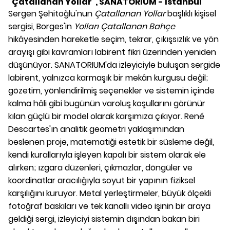
"Çatallanan Yollar", SANATORIUM - İstanbul
Sergen Şehitoğlu'nun
Çatallanan Yollar
başlıklı kişisel
sergisi, Borges'in
Yolları Çatallanan Bahçe
hikâyesinden hareketle seçim, tekrar, çıkışsızlık ve yön
arayışı gibi kavramları labirent fikri üzerinden yeniden
düşünüyor. SANATORIUM'da izleyiciyle buluşan sergide
labirent, yalnızca karmaşık bir mekân kurgusu değil;
gözetim, yönlendirilmiş seçenekler ve sistemin içinde
kalma hâli gibi bugünün varoluş koşullarını görünür
kılan güçlü bir model olarak karşımıza çıkıyor. René
Descartes'ın analitik geometri yaklaşımından
beslenen proje, matematiği estetik bir süsleme değil,
kendi kurallarıyla işleyen kapalı bir sistem olarak ele
alırken; ızgara düzenleri, çıkmazlar, döngüler ve
koordinatlar aracılığıyla soyut bir yapının fiziksel
karşılığını kuruyor. Metal yerleştirmeler, büyük ölçekli
fotoğraf baskıları ve tek kanallı video işinin bir araya
geldiği sergi, izleyiciyi sistemin dışından bakan biri