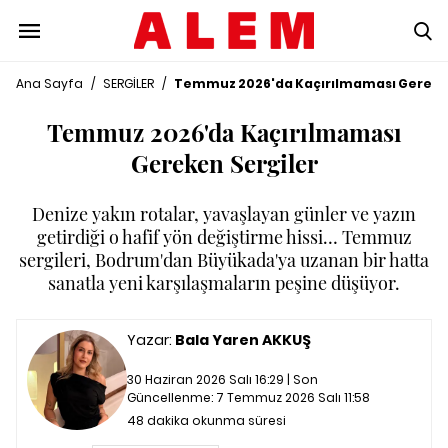
Ana Sayfa
/
SERGİLER
/
Temmuz 2026'da Kaçırılmaması Gereken
Temmuz 2026'da Kaçırılmaması
Gereken Sergiler
Denize yakın rotalar, yavaşlayan günler ve yazın
getirdiği o hafif yön değiştirme hissi… Temmuz
sergileri, Bodrum'dan Büyükada'ya uzanan bir hatta
sanatla yeni karşılaşmaların peşine düşüyor.
Yazar:
Bala Yaren AKKUŞ
30 Haziran 2026 Salı 16:29 | Son
Güncellenme:
7 Temmuz 2026 Salı 11:58
48 dakika okunma süresi