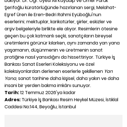
bakıyor. Dr. Öğr. Üyesi Ali Kayaalp ve Ömer Faruk
Şerifoğlu küratörlüğünde hazırlanan sergi, Melahat-
Eşref Üren ile Eren-Bedri Rahmi Eyüboğlu'nun
eserlerini; mektuplar, karikatürler, şiirler, eskizler ve
arşiv belgeleriyle birlikte ele alıyor. Resimlerin ötesine
geçen bu çok katmanlı seçki, sanatçıların bireysel
üretimlerini görünür kılarken, aynı zamanda yan yana
yaşamanın, düşünmenin ve üretmenin sanat
pratiğine nasıl yansıdığını da hissettiriyor. Türkiye İş
Bankası Sanat Eserleri Koleksiyonu ve özel
koleksiyonlardan derlenen eserlerle şekillenen
Yan
Yana
, sanat tarihine daha kişisel, daha yakın ve daha
insani bir yerden bakma imkânı sunuyor.
Tarih:
12 Temmuz 2026'ya kadar
Adres:
Türkiye İş Bankası Resim Heykel Müzesi, İstiklal
Caddesi No:144, Beyoğlu, İstanbul