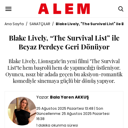
Ana Sayfa
/
SANATÇILAR
/
Blake Lively, “The Survival List” ile 
Blake Lively, “The Survival List” ile
Beyaz Perdeye Geri Dönüyor
Blake Lively, Lionsgate'in yeni filmi "The Survival
List"te hem başrolü hem de yapımcılığı üstleniyor.
Oyuncu, ıssız bir adada geçen bu aksiyon-romantik
komediyle sinemaya güçlü bir dönüş yapıyor.
Yazar:
Bala Yaren AKKUŞ
25 Ağustos 2025 Pazartesi 13:48 | Son
Güncellenme:
25 Ağustos 2025 Pazartesi
16:38
1 dakika okunma süresi