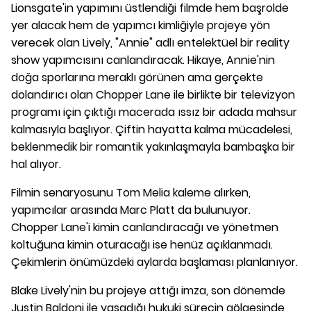
Lionsgate'in yapımını üstlendiği filmde hem başrolde
yer alacak hem de yapımcı kimliğiyle projeye yön
verecek olan Lively, "Annie" adlı entelektüel bir reality
show yapımcısını canlandıracak. Hikaye, Annie'nin
doğa sporlarına meraklı görünen ama gerçekte
dolandırıcı olan Chopper Lane ile birlikte bir televizyon
programı için çıktığı macerada ıssız bir adada mahsur
kalmasıyla başlıyor. Çiftin hayatta kalma mücadelesi,
beklenmedik bir romantik yakınlaşmayla bambaşka bir
hal alıyor.
Filmin senaryosunu Tom Melia kaleme alırken,
yapımcılar arasında Marc Platt da bulunuyor.
Chopper Lane'i kimin canlandıracağı ve yönetmen
koltuğuna kimin oturacağı ise henüz açıklanmadı.
Çekimlerin önümüzdeki aylarda başlaması planlanıyor.
Blake Lively'nin bu projeye attığı imza, son dönemde
Justin Baldoni ile yaşadığı hukuki sürecin gölgesinde