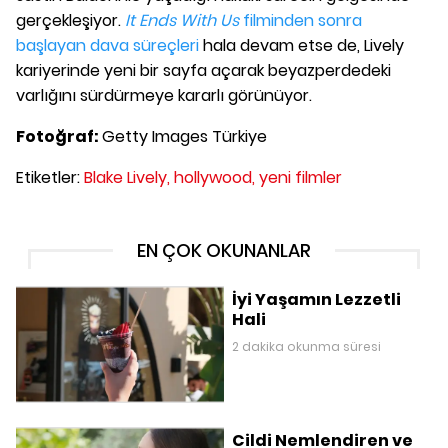
gerçekleşiyor.
It Ends With Us
filminden sonra
başlayan dava süreçleri
hala devam etse de, Lively
kariyerinde yeni bir sayfa açarak beyazperdedeki
varlığını sürdürmeye kararlı görünüyor.
Fotoğraf:
Getty Images Türkiye
Etiketler:
Blake Lively,
hollywood,
yeni filmler
EN ÇOK OKUNANLAR
İyi Yaşamın Lezzetli
Hali
2 dakika okunma süresi
Cildi Nemlendiren ve