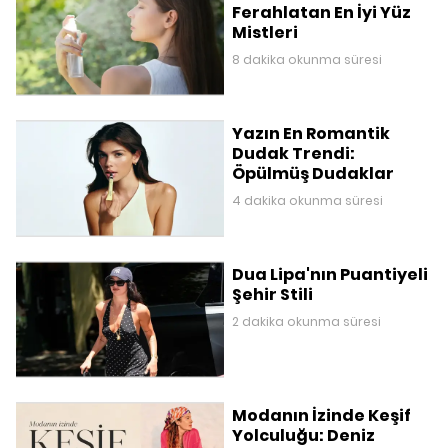
Ferahlatan En İyi Yüz
Mistleri
8 dakika okunma süresi
Yazın En Romantik
Dudak Trendi:
Öpülmüş Dudaklar
4 dakika okunma süresi
Dua Lipa'nın Puantiyeli
Şehir Stili
2 dakika okunma süresi
Modanın İzinde Keşif
Yolculuğu: Deniz