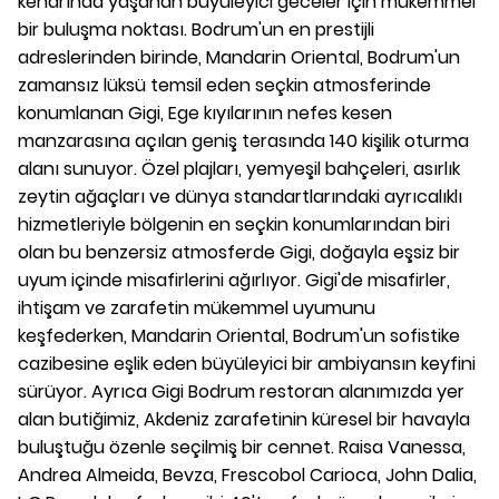
kenarında yaşanan büyüleyici geceler için mükemmel
bir buluşma noktası. Bodrum'un en prestijli
adreslerinden birinde, Mandarin Oriental, Bodrum'un
zamansız lüksü temsil eden seçkin atmosferinde
konumlanan Gigi, Ege kıyılarının nefes kesen
manzarasına açılan geniş terasında 140 kişilik oturma
alanı sunuyor. Özel plajları, yemyeşil bahçeleri, asırlık
zeytin ağaçları ve dünya standartlarındaki ayrıcalıklı
hizmetleriyle bölgenin en seçkin konumlarından biri
olan bu benzersiz atmosferde Gigi, doğayla eşsiz bir
uyum içinde misafirlerini ağırlıyor. Gigi'de misafirler,
ihtişam ve zarafetin mükemmel uyumunu
keşfederken, Mandarin Oriental, Bodrum'un sofistike
cazibesine eşlik eden büyüleyici bir ambiyansın keyfini
sürüyor. Ayrıca Gigi Bodrum restoran alanımızda yer
alan butiğimiz, Akdeniz zarafetinin küresel bir havayla
buluştuğu özenle seçilmiş bir cennet. Raisa Vanessa,
Andrea Almeida, Bevza, Frescobol Carioca, John Dalia,