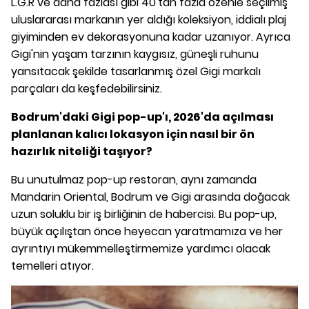
L.G.R ve daha fazlası gibi 40'tan fazla özenle seçilmiş
uluslararası markanın yer aldığı koleksiyon, iddialı plaj
giyiminden ev dekorasyonuna kadar uzanıyor. Ayrıca
Gigi'nin yaşam tarzının kaygısız, güneşli ruhunu
yansıtacak şekilde tasarlanmış özel Gigi markalı
parçaları da keşfedebilirsiniz.
Bodrum'daki Gigi pop-up'ı, 2026'da açılması
planlanan kalıcı lokasyon için nasıl bir ön
hazırlık niteliği taşıyor?
Bu unutulmaz pop-up restoran, aynı zamanda
Mandarin Oriental, Bodrum ve Gigi arasında doğacak
uzun soluklu bir iş birliğinin de habercisi. Bu pop-up,
büyük açılıştan önce heyecan yaratmamıza ve her
ayrıntıyı mükemmelleştirmemize yardımcı olacak
temelleri atıyor.