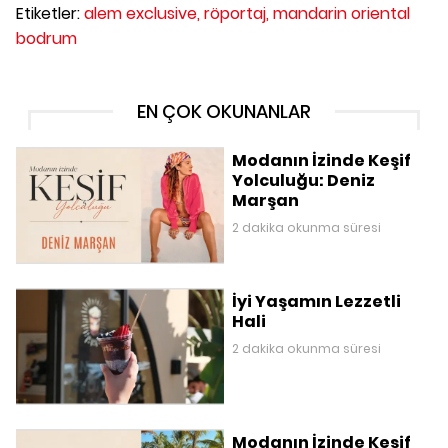
Etiketler:
alem exclusive,
röportaj,
mandarin oriental
bodrum
EN ÇOK OKUNANLAR
Modanın İzinde Keşif
Yolculuğu: Deniz
Marşan
2 dakika okunma süresi
İyi Yaşamın Lezzetli
Hali
2 dakika okunma süresi
Modanın İzinde Keşif