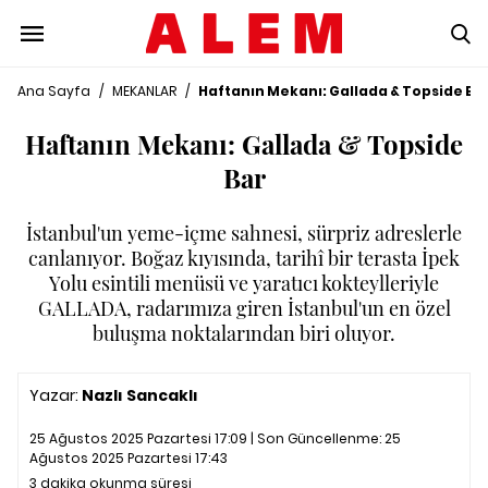
Ana Sayfa
/
MEKANLAR
/
Haftanın Mekanı: Gallada & Topside Ba
Haftanın Mekanı: Gallada & Topside
Bar
İstanbul'un yeme-içme sahnesi, sürpriz adreslerle
canlanıyor. Boğaz kıyısında, tarihî bir terasta İpek
Yolu esintili menüsü ve yaratıcı kokteylleriyle
GALLADA, radarımıza giren İstanbul'un en özel
buluşma noktalarından biri oluyor.
Yazar:
Nazlı Sancaklı
25 Ağustos 2025 Pazartesi 17:09 | Son Güncellenme:
25
Ağustos 2025 Pazartesi 17:43
3 dakika okunma süresi