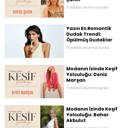
3 dakika okunma süresi
Yazın En Romantik
Dudak Trendi:
Öpülmüş Dudaklar
4 dakika okunma süresi
Modanın İzinde Keşif
Yolculuğu: Deniz
Marşan
2 dakika okunma süresi
Modanın İzinde Keşif
Yolculuğu: Bahar
Akbulut