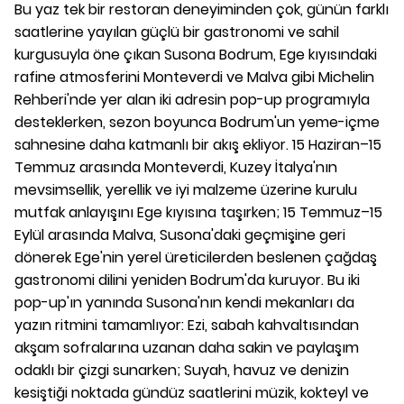
Bu yaz tek bir restoran deneyiminden çok, günün farklı
saatlerine yayılan güçlü bir gastronomi ve sahil
kurgusuyla öne çıkan Susona Bodrum, Ege kıyısındaki
rafine atmosferini Monteverdi ve Malva gibi Michelin
Rehberi'nde yer alan iki adresin pop-up programıyla
desteklerken, sezon boyunca Bodrum'un yeme-içme
sahnesine daha katmanlı bir akış ekliyor. 15 Haziran–15
Temmuz arasında Monteverdi, Kuzey İtalya'nın
mevsimsellik, yerellik ve iyi malzeme üzerine kurulu
mutfak anlayışını Ege kıyısına taşırken; 15 Temmuz–15
Eylül arasında Malva, Susona'daki geçmişine geri
dönerek Ege'nin yerel üreticilerden beslenen çağdaş
gastronomi dilini yeniden Bodrum'da kuruyor. Bu iki
pop-up'ın yanında Susona'nın kendi mekanları da
yazın ritmini tamamlıyor: Ezi, sabah kahvaltısından
akşam sofralarına uzanan daha sakin ve paylaşım
odaklı bir çizgi sunarken; Suyah, havuz ve denizin
kesiştiği noktada gündüz saatlerini müzik, kokteyl ve