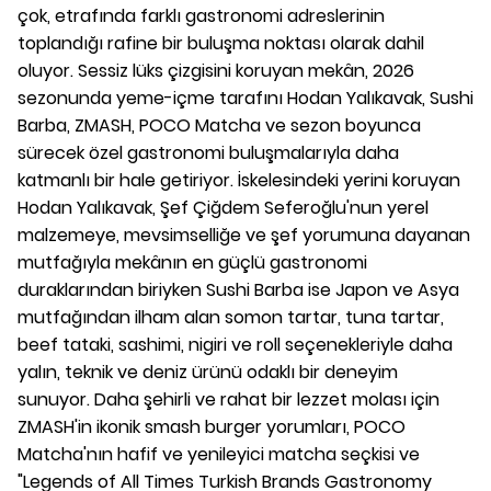
çok, etrafında farklı gastronomi adreslerinin
toplandığı rafine bir buluşma noktası olarak dahil
oluyor. Sessiz lüks çizgisini koruyan mekân, 2026
sezonunda yeme-içme tarafını Hodan Yalıkavak, Sushi
Barba, ZMASH, POCO Matcha ve sezon boyunca
sürecek özel gastronomi buluşmalarıyla daha
katmanlı bir hale getiriyor. İskelesindeki yerini koruyan
Hodan Yalıkavak, Şef Çiğdem Seferoğlu'nun yerel
malzemeye, mevsimselliğe ve şef yorumuna dayanan
mutfağıyla mekânın en güçlü gastronomi
duraklarından biriyken Sushi Barba ise Japon ve Asya
mutfağından ilham alan somon tartar, tuna tartar,
beef tataki, sashimi, nigiri ve roll seçenekleriyle daha
yalın, teknik ve deniz ürünü odaklı bir deneyim
sunuyor. Daha şehirli ve rahat bir lezzet molası için
ZMASH'in ikonik smash burger yorumları, POCO
Matcha'nın hafif ve yenileyici matcha seçkisi ve
"Legends of All Times Turkish Brands Gastronomy