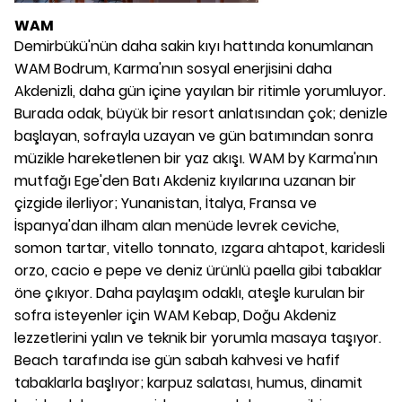
WAM
Demirbükü'nün daha sakin kıyı hattında konumlanan
WAM Bodrum, Karma'nın sosyal enerjisini daha
Akdenizli, daha gün içine yayılan bir ritimle yorumluyor.
Burada odak, büyük bir resort anlatısından çok; denizle
başlayan, sofrayla uzayan ve gün batımından sonra
müzikle hareketlenen bir yaz akışı. WAM by Karma'nın
mutfağı Ege'den Batı Akdeniz kıyılarına uzanan bir
çizgide ilerliyor; Yunanistan, İtalya, Fransa ve
İspanya'dan ilham alan menüde levrek ceviche,
somon tartar, vitello tonnato, ızgara ahtapot, karidesli
orzo, cacio e pepe ve deniz ürünlü paella gibi tabaklar
öne çıkıyor. Daha paylaşım odaklı, ateşle kurulan bir
sofra isteyenler için WAM Kebap, Doğu Akdeniz
lezzetlerini yalın ve teknik bir yorumla masaya taşıyor.
Beach tarafında ise gün sabah kahvesi ve hafif
tabaklarla başlıyor; karpuz salatası, humus, dinamit