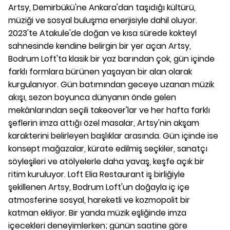
Artsy, Demirbükü'ne Ankara'dan taşıdığı kültürü,
müziği ve sosyal buluşma enerjisiyle dahil oluyor.
2023'te Atakule'de doğan ve kısa sürede kokteyl
sahnesinde kendine belirgin bir yer açan Artsy,
Bodrum Loft'ta klasik bir yaz barından çok, gün içinde
farklı formlara bürünen yaşayan bir alan olarak
kurgulanıyor. Gün batımından geceye uzanan müzik
akışı, sezon boyunca dünyanın önde gelen
mekânlarından seçili takeover'lar ve her hafta farklı
şeflerin imza attığı özel masalar, Artsy'nin akşam
karakterini belirleyen başlıklar arasında. Gün içinde ise
konsept mağazalar, kürate edilmiş seçkiler, sanatçı
söyleşileri ve atölyelerle daha yavaş, keşfe açık bir
ritim kuruluyor. Loft Elia Restaurant iş birliğiyle
şekillenen Artsy, Bodrum Loft'un doğayla iç içe
atmosferine sosyal, hareketli ve kozmopolit bir
katman ekliyor. Bir yanda müzik eşliğinde imza
içecekleri deneyimlerken; günün saatine göre