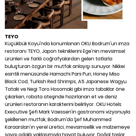
TEYO
Küçükbük Koyu'nda konumlanan OKU Bodrum'un imza
restoranı TEYO, Japon tekniklerini Ege'nin mevsimsel
ürünleri ve farklı coğrafyalardan gelen tatlarla
buluşturan özgün bir mutfak anlayışı sunuyor. Nikkei
esintili menüsünde Hamachi Pani Puri, Honey Miso
Black Cod, Turkish Red Shrimps, A5 Japanese Wagyu
Tataki ve Negi Toro Hosomaki gibi imza tabaklar öne
çıkarken, robata ateşinde hazırlanan et ve deniz
ürünleri restoranın karakterini belirliyor. OKU Hotels
Executive Şefi Mark Vaessen'in gastronomi vizyonuyla
şekillenen mutfak, Bodrum'da Şef Muhammed
Karaarslan'ın yerel üretici, mevsimsellik ve malzemeye
saygı odaklı yaklaşımıyla hayat buluyor. Doğal taşlar,