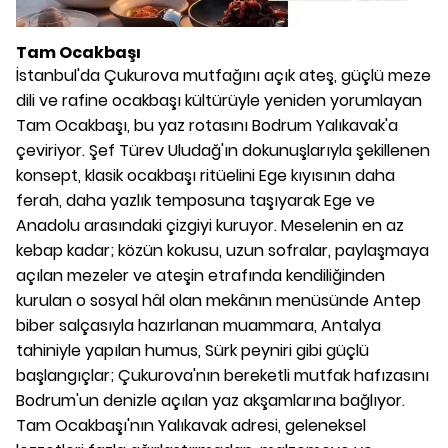
Tam Ocakbaşı
İstanbul'da Çukurova mutfağını açık ateş, güçlü meze
dili ve rafine ocakbaşı kültürüyle yeniden yorumlayan
Tam Ocakbaşı, bu yaz rotasını Bodrum Yalıkavak'a
çeviriyor. Şef Türev Uludağ'ın dokunuşlarıyla şekillenen
konsept, klasik ocakbaşı ritüelini Ege kıyısının daha
ferah, daha yazlık temposuna taşıyarak Ege ve
Anadolu arasındaki çizgiyi kuruyor. Meselenin en az
kebap kadar; közün kokusu, uzun sofralar, paylaşmaya
açılan mezeler ve ateşin etrafında kendiliğinden
kurulan o sosyal hâl olan mekânın menüsünde Antep
biber salçasıyla hazırlanan muammara, Antalya
tahiniyle yapılan humus, Sürk peyniri gibi güçlü
başlangıçlar; Çukurova'nın bereketli mutfak hafızasını
Bodrum'un denizle açılan yaz akşamlarına bağlıyor.
Tam Ocakbaşı'nın Yalıkavak adresi, geleneksel