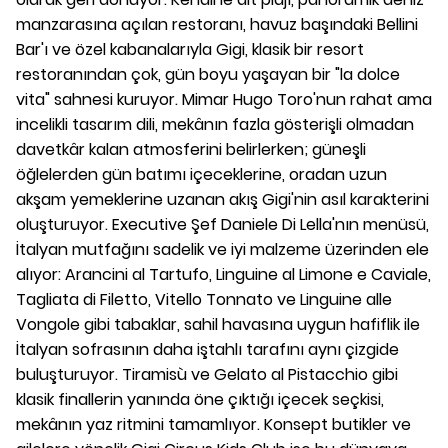
manzarasına açılan restoranı, havuz başındaki Bellini
Bar'ı ve özel kabanalarıyla Gigi, klasik bir resort
restoranından çok, gün boyu yaşayan bir "la dolce
vita" sahnesi kuruyor. Mimar Hugo Toro'nun rahat ama
incelikli tasarım dili, mekânın fazla gösterişli olmadan
davetkâr kalan atmosferini belirlerken; güneşli
öğlelerden gün batımı içeceklerine, oradan uzun
akşam yemeklerine uzanan akış Gigi'nin asıl karakterini
oluşturuyor. Executive Şef Daniele Di Lella'nın menüsü,
İtalyan mutfağını sadelik ve iyi malzeme üzerinden ele
alıyor: Arancini al Tartufo, Linguine al Limone e Caviale,
Tagliata di Filetto, Vitello Tonnato ve Linguine alle
Vongole gibi tabaklar, sahil havasına uygun hafiflik ile
İtalyan sofrasının daha iştahlı tarafını aynı çizgide
buluşturuyor. Tiramisù ve Gelato al Pistacchio gibi
klasik finallerin yanında öne çıktığı içecek seçkisi,
mekânın yaz ritmini tamamlıyor. Konsept butikler ve