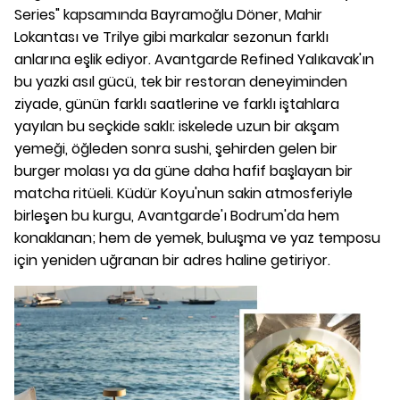
Series" kapsamında Bayramoğlu Döner, Mahir
Lokantası ve Trilye gibi markalar sezonun farklı
anlarına eşlik ediyor. Avantgarde Refined Yalıkavak'ın
bu yazki asıl gücü, tek bir restoran deneyiminden
ziyade, günün farklı saatlerine ve farklı iştahlara
yayılan bu seçkide saklı: iskelede uzun bir akşam
yemeği, öğleden sonra sushi, şehirden gelen bir
burger molası ya da güne daha hafif başlayan bir
matcha ritüeli. Küdür Koyu'nun sakin atmosferiyle
birleşen bu kurgu, Avantgarde'ı Bodrum'da hem
konaklanan; hem de yemek, buluşma ve yaz temposu
için yeniden uğranan bir adres haline getiriyor.