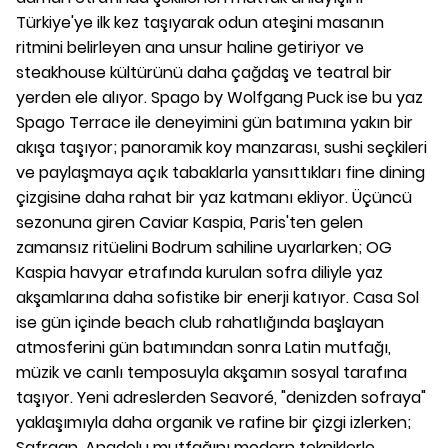
Türkiye'ye ilk kez taşıyarak odun ateşini masanın
ritmini belirleyen ana unsur haline getiriyor ve
steakhouse kültürünü daha çağdaş ve teatral bir
yerden ele alıyor. Spago by Wolfgang Puck ise bu yaz
Spago Terrace ile deneyimini gün batımına yakın bir
akışa taşıyor; panoramik koy manzarası, sushi seçkileri
ve paylaşmaya açık tabaklarla yansıttıkları fine dining
çizgisine daha rahat bir yaz katmanı ekliyor. Üçüncü
sezonuna giren Caviar Kaspia, Paris'ten gelen
zamansız ritüelini Bodrum sahiline uyarlarken; OG
Kaspia havyar etrafında kurulan sofra diliyle yaz
akşamlarına daha sofistike bir enerji katıyor. Casa Sol
ise gün içinde beach club rahatlığında başlayan
atmosferini gün batımından sonra Latin mutfağı,
müzik ve canlı temposuyla akşamın sosyal tarafına
taşıyor. Yeni adreslerden Seavoré, "denizden sofraya"
yaklaşımıyla daha organik ve rafine bir çizgi izlerken;
Safraan, Anadolu mutfağını modern tekniklerle