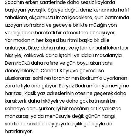
Sabahın erken saatlerinde daha sessiz koylarda
başlayan yavaşlık, öğleye doğru deniz kenarında hafif
tabaklara, akşamüstü imza içeceklere, gün batımında
uzayan sofralara ve geceyle birlikte müziğin yön
verdiği daha hareketli bir atmosfere dönüşüyor.
Yarımadanın her köşesi bu ritmi başka bir dille
anlatıyor; Bitez daha rahat ve içten bir sahil lokantası
hissiyle, Yalıkavak daha iştahlı ve iddialı masalarıyla,
Demirbükü daha rafine ve gün boyu akan sahil
deneyimleriyle, Cennet Koyu ve çevresi ise
uluslararası sahil restoranlarının Bodrum'a uyarlanan
zarafetiyle öne çıkıyor. Bu yaz Bodrum'un yeme-içme
haritası, klasik yaz adreslerinin ötesine geçerek daha
karakterli, daha hikâyeli ve daha çok katmanlı bir
sahneye dönüşürken; iyi bir mekânın artık yalnızca
manzarası ya da menüsüyle değil; günün hangi
saatinde nasıl bir duyguya karşılık geldiğiyle de
hatırlanıyor.