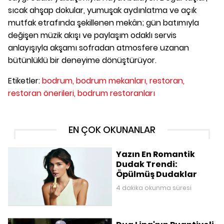
sıcak ahşap dokular, yumuşak aydınlatma ve açık
mutfak etrafında şekillenen mekân; gün batımıyla
değişen müzik akışı ve paylaşım odaklı servis
anlayışıyla akşamı sofradan atmosfere uzanan
bütünlüklü bir deneyime dönüştürüyor.
Etiketler:
bodrum,
bodrum mekanları,
restoran,
restoran önerileri,
bodrum restoranları
EN ÇOK OKUNANLAR
Yazın En Romantik
Dudak Trendi:
Öpülmüş Dudaklar
4 dakika okunma süresi