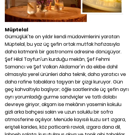
Müptelal
Gümüşlük'te on yıldır kendi müdavimlerini yaratan
Müptelal, bu yaz üç şefin ortak mutfak hafızasıyla
daha katmanlı bir gastronomi adresine dönüşüyor.
Şef Hilal Tayfun'un kurduğu mekân, Şef Fehmi
Samancı ve Şef Volkan Akdamar'ın da ekibe dahil
olmasıyla yerel ürünleri daha teknik, daha yaratıcı ve
daha rafine tabaklara taşıyan bir çizgi kuruyor. Gün
geç kahvaltıyla başlıyor; öğle saatlerinde üç şefin ayrı
ayrı yorumladığı gurme sandviçler ve tatlı dolabı
devreye giriyor, akşam ise mekânın yasemin kokulu
gizli arka bahçesi sakin ve uzun soluklu bir sofra
atmosferine açılıyor. Menüde kayısılı kuzu sırt ızgara,
erişteli karides, köz patlıcanlı ravioli, ızgara dana dil,
labneh salata, kurutulmuş akya ve topik gibi tabaklar,