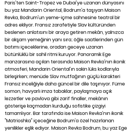
Paris'ten Saint-Tropez ve Dubai'ye uzanan dünyasını
bu yaz Mandarin Oriental, Bodrum'a taşıyan Maison
Revka, Bodrum'un yeme-içme sahnesine teatral bir
adres ekliyor. Fransız zarafetiyle Slav kültüründen
beslenen anlatısını bir araya getiren mekân, yalnızca
bir akşam yemeğinin yanı sıra; öğle saatlerinden gün
batımı içeceklerine, oradan geceye uzanan
bütünlüklü bir sahil ritmi kuruyor. Panoramik Ege
manzarasına açılan terasında Maison Revka'nın ikonik
atmosferi, Mandarin Oriental'ın sakin lüks kodlarıyla
birleşirken; menüde Slav mutfağının güçlü karakteri
Fransız inceliğiyle daha güncel bir dile taşınıyor. Füme
somon, havyarlı imza tabaklar, paylaşmaya açık
lezzetler ve pavlova gibi zarif finaller, mekânın
gösterişe kaçmadan kurduğu sofistike çizgiyi
tamamlıyor. Bar tarafında ise Maison Revka'nın ikonik
"Matrioshka" içeceğine Bodrum'a özel hazırlanan
yenilikler eşlik ediyor. Maison Revka Bodrum, bu yaz Ege