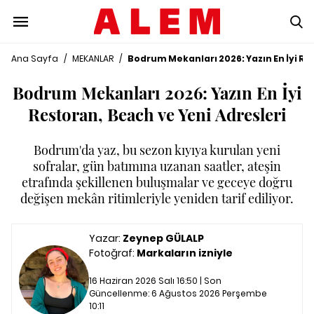
Ana Sayfa
/
MEKANLAR
/
Bodrum Mekanları 2026: Yazın En İyi Re
Bodrum Mekanları 2026: Yazın En İyi
Restoran, Beach ve Yeni Adresleri
Bodrum'da yaz, bu sezon kıyıya kurulan yeni
sofralar, gün batımına uzanan saatler, ateşin
etrafında şekillenen buluşmalar ve geceye doğru
değişen mekân ritimleriyle yeniden tarif ediliyor.
Yazar:
Zeynep GÜLALP
Fotoğraf:
Markaların izniyle
16 Haziran 2026 Salı 16:50 | Son
Güncellenme:
6 Ağustos 2026 Perşembe
10:11