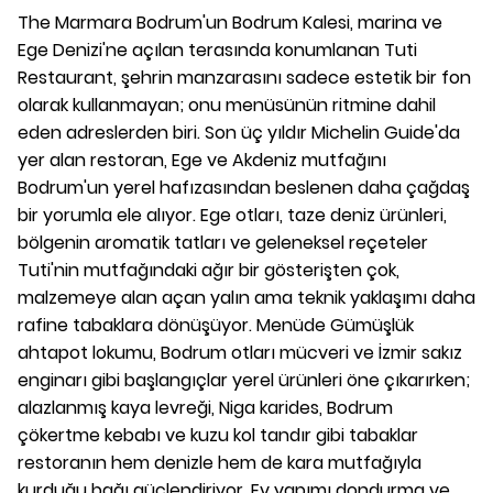
The Marmara Bodrum'un Bodrum Kalesi, marina ve
Ege Denizi'ne açılan terasında konumlanan Tuti
Restaurant, şehrin manzarasını sadece estetik bir fon
olarak kullanmayan; onu menüsünün ritmine dahil
eden adreslerden biri. Son üç yıldır Michelin Guide'da
yer alan restoran, Ege ve Akdeniz mutfağını
Bodrum'un yerel hafızasından beslenen daha çağdaş
bir yorumla ele alıyor. Ege otları, taze deniz ürünleri,
bölgenin aromatik tatları ve geleneksel reçeteler
Tuti'nin mutfağındaki ağır bir gösterişten çok,
malzemeye alan açan yalın ama teknik yaklaşımı daha
rafine tabaklara dönüşüyor. Menüde Gümüşlük
ahtapot lokumu, Bodrum otları mücveri ve İzmir sakız
enginarı gibi başlangıçlar yerel ürünleri öne çıkarırken;
alazlanmış kaya levreği, Niga karides, Bodrum
çökertme kebabı ve kuzu kol tandır gibi tabaklar
restoranın hem denizle hem de kara mutfağıyla
kurduğu bağı güçlendiriyor. Ev yapımı dondurma ve