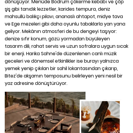
dönüşüyor. Menüde Bodrum çökerme kebabı ve çöp
şiş gibi tanıdık lezzetler, karides tempura, deniz
mahsullü balıkçı pilavı, ananaslı ahtapot, midye tava
ve Ege mezeleri gibi daha oyunlu tabaklarla yan yana
geliyor. Mekânın atmosferi de bu dengeyi taşıyor:
denize sıfır konum, gözü yormadan büyüleyen
tasarım dili, rahat servis ve uzun sofralara uygun sıcak
bir enerji. Harika Sahne'de düzenlenen canlı müzik
geceleri ve dönemsel etkinlikler ise burayı yalnızca
yemek yenip çıkılan bir sahil lokantasından çıkarıp,
Bitez'de akşamın temposunu belirleyen yeni nesil bir
yaz adresine dönüştürüyor.