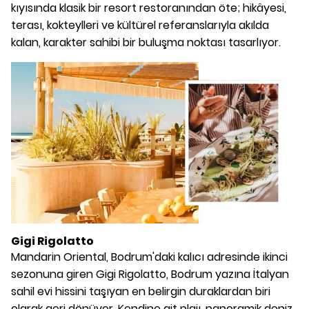
kıyısında klasik bir resort restoranından öte; hikâyesi,
terası, kokteylleri ve kültürel referanslarıyla akılda
kalan, karakter sahibi bir buluşma noktası tasarlıyor.
Gigi Rigolatto
Mandarin Oriental, Bodrum'daki kalıcı adresinde ikinci
sezonuna giren Gigi Rigolatto, Bodrum yazına İtalyan
sahil evi hissini taşıyan en belirgin duraklardan biri
olarak geri dönüyor. Kendine ait plajı, panoramik deniz