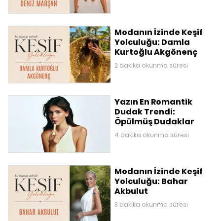
Modanın İzinde Keşif
Yolculuğu: Damla
Kurtoğlu Akgönenç
2 dakika okunma süresi
Yazın En Romantik
Dudak Trendi:
Öpülmüş Dudaklar
4 dakika okunma süresi
Modanın İzinde Keşif
Yolculuğu: Bahar
Akbulut
3 dakika okunma süresi