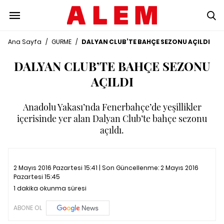
Ana Sayfa
/
GURME
/
DALYAN CLUB’TE BAHÇE SEZONU AÇILDI
DALYAN CLUB’TE BAHÇE SEZONU
AÇILDI
Anadolu Yakası’nda Fenerbahçe’de yeşillikler
içerisinde yer alan Dalyan Club’te bahçe sezonu
açıldı.
2 Mayıs 2016 Pazartesi 15:41 | Son Güncellenme:
2 Mayıs 2016
Pazartesi 15:45
1 dakika okunma süresi
ABONE OL