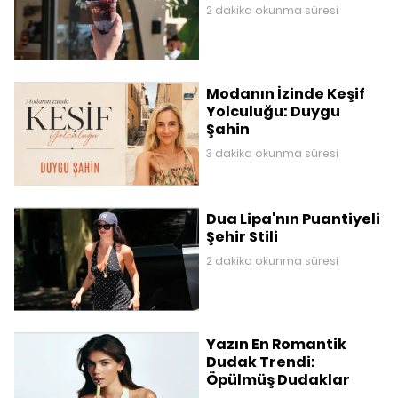
2 dakika okunma süresi
Modanın İzinde Keşif
Yolculuğu: Duygu
Şahin
3 dakika okunma süresi
Dua Lipa'nın Puantiyeli
Şehir Stili
2 dakika okunma süresi
Yazın En Romantik
Dudak Trendi:
Öpülmüş Dudaklar