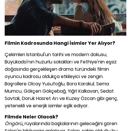
Filmin Kadrosunda Hangi İsimler Yer Alıyor?
Çekimleri İstanbul'un tarihi ve modern dokusu,
Büyükada'nın huzurlu sokakları ve Fethiye'nin eşsiz
doğasında gerçekleşen drama türündeki filmin
oyuncu kadrosu oldukça etkileyici ve zengin.
Başrollere Olcay Yusufoğlu, Bora Karakul, Sema
Mumcu, Gökçen Gökçebağ, Yiğit Kalkavan, Sedat
Savtak, Doruk Hasret Arı ve Kuzey Özcan gibi genç,
yetenekli ve enerjik isimler eşlik ediyor.
Filmde Neler Olacak?
Öngörü
,
rüyalarında başkalarının geleceğini gören
Selen'in hikâyesini anlatıyor. Selen, sahip olduğu bu