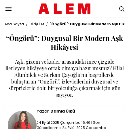
Ana Sayfa
/
DİZİ/FİLM
/
“Öngörü”: Duygusal Bir Modern Aşk Hikâ
“Öngörü”: Duygusal Bir Modern Aşk
Hikâyesi
Aşk, gizem ve kader arasındaki ince çizgide
ilerleyen hikâyeye ortak olmaya hazır mısınız? Hilal
Altınbilek ve Serkan Çayoğlu'nu başrollerde
buluşturan “Öngörü”, izleyicilerini duygusal ve
sürprizlerle dolu bir yolculuğa çıkarmak için gün
sayıyor.
Yazar:
Damla Ülkü
24 Eylül 2025 Çarşamba 16:46 | Son
Güncellenme:
24 Eylül 2025 Çarşamba