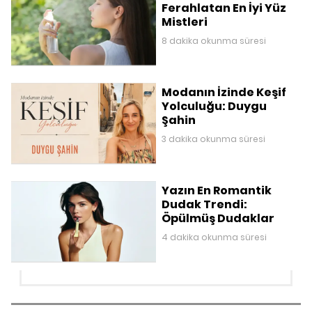
Ferahlatan En İyi Yüz
Mistleri
8 dakika okunma süresi
Modanın İzinde Keşif
Yolculuğu: Duygu
Şahin
3 dakika okunma süresi
Yazın En Romantik
Dudak Trendi:
Öpülmüş Dudaklar
4 dakika okunma süresi