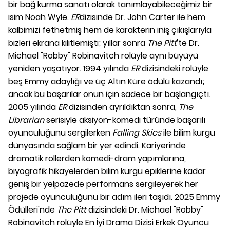
bir bağ kurma sanatı olarak tanımlayabileceğimiz bir
isim Noah Wyle.
ER
dizisinde Dr. John Carter ile hem
kalbimizi fethetmiş hem de karakterin iniş çıkışlarıyla
bizleri ekrana kilitlemişti; yıllar sonra
The Pitt
'te Dr.
Michael "Robby" Robinavitch rolüyle aynı büyüyü
yeniden yaşatıyor. 1994 yılında
ER
dizisindeki rolüyle
beş Emmy adaylığı ve üç Altın Küre ödülü kazandı;
ancak bu başarılar onun için sadece bir başlangıçtı.
2005 yılında
ER
dizisinden
ayrıldıktan sonra,
The
Librarian
serisiyle aksiyon-komedi türünde başarılı
oyunculuğunu sergilerken
Falling Skies
ile bilim kurgu
dünyasında sağlam bir yer edindi. Kariyerinde
dramatik rollerden komedi-dram yapımlarına,
biyografik hikayelerden bilim kurgu epiklerine kadar
geniş bir yelpazede performans sergileyerek her
projede oyunculuğunu bir adım ileri taşıdı. 2025 Emmy
Ödülleri'nde
The Pitt
dizisindeki Dr. Michael "Robby"
Robinavitch rolüyle En İyi Drama Dizisi Erkek Oyuncu