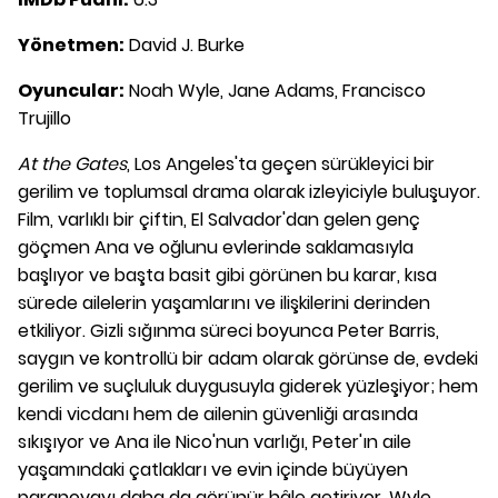
Yönetmen:
David J. Burke
Oyuncular:
Noah Wyle, Jane Adams, Francisco
Trujillo
At the Gates
, Los Angeles'ta geçen sürükleyici bir
gerilim ve toplumsal drama olarak izleyiciyle buluşuyor.
Film, varlıklı bir çiftin, El Salvador'dan gelen genç
göçmen Ana ve oğlunu evlerinde saklamasıyla
başlıyor ve başta basit gibi görünen bu karar, kısa
sürede ailelerin yaşamlarını ve ilişkilerini derinden
etkiliyor. Gizli sığınma süreci boyunca Peter Barris,
saygın ve kontrollü bir adam olarak görünse de, evdeki
gerilim ve suçluluk duygusuyla giderek yüzleşiyor; hem
kendi vicdanı hem de ailenin güvenliği arasında
sıkışıyor ve Ana ile Nico'nun varlığı, Peter'ın aile
yaşamındaki çatlakları ve evin içinde büyüyen
paranoyayı daha da görünür hâle getiriyor. Wyle,