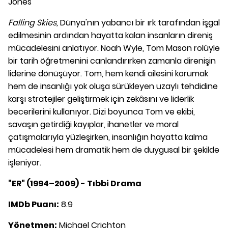
Jones
Falling Skies,
Dünya'nın yabancı bir ırk tarafından işgal
edilmesinin ardından hayatta kalan insanların direniş
mücadelesini anlatıyor. Noah Wyle, Tom Mason rolüyle
bir tarih öğretmenini canlandırırken zamanla direnişin
liderine dönüşüyor. Tom, hem kendi ailesini korumak
hem de insanlığı yok oluşa sürükleyen uzaylı tehdidine
karşı stratejiler geliştirmek için zekâsını ve liderlik
becerilerini kullanıyor. Dizi boyunca Tom ve ekibi,
savaşın getirdiği kayıplar, ihanetler ve moral
çatışmalarıyla yüzleşirken, insanlığın hayatta kalma
mücadelesi hem dramatik hem de duygusal bir şekilde
işleniyor.
"ER" (1994–2009) - Tıbbi Drama
IMDb Puanı:
8.9
Yönetmen:
Michael Crichton