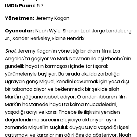
IMDb Puanı:
6.7
Yönetmen:
Jeremy Kagan
Oyuncular:
Noah Wyle, Sharon Leal, Jorge Lendeborg
Jr., Xander Berkeley, Elaine Hendrix
Shot
,
Jeremy Kagan'ın yönettiği bir dram filmi. Los
Angeles'ta geçiyor ve Mark Newman ile eşi Phoebe'nin
gündelik hayatın karmaşası içinde tartışarak
yürümeleriyle başlıyor. Bu sırada okulda zorbalığa
uğrayan genç Miguel, kendini savunmak için yasa dışı
bir tabanca alıyor ve beklenmedik bir şekilde silah
Mark'ın göğsüne isabet ediyor. O andan itibaren film,
Mark'ın hastanede hayatta kalma mücadelesini,
yaşadığı acıyı ve karısı Phoebe ile ilişkisini yeniden
değerlendirme sürecini izleyiciye aktarıyor; aynı
zamanda Miguel'in suçluluk duygusuyla yaşadığı içsel
çatışmayı ve kararlarının ağırlığını da gösteriyor. Noah