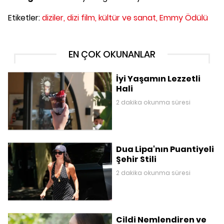
Etiketler:
diziler,
dizi film,
kültür ve sanat,
Emmy Ödülü
EN ÇOK OKUNANLAR
İyi Yaşamın Lezzetli
Hali
2 dakika okunma süresi
Dua Lipa'nın Puantiyeli
Şehir Stili
2 dakika okunma süresi
Cildi Nemlendiren ve