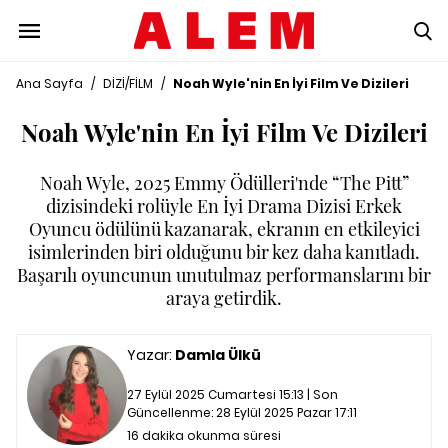
Ana Sayfa
/
DİZİ/FİLM
/
Noah Wyle'nin En İyi Film Ve Dizileri
Noah Wyle'nin En İyi Film Ve Dizileri
Noah Wyle, 2025 Emmy Ödülleri'nde “The Pitt”
dizisindeki rolüyle En İyi Drama Dizisi Erkek
Oyuncu ödülünü kazanarak, ekranın en etkileyici
isimlerinden biri olduğunu bir kez daha kanıtladı.
Başarılı oyuncunun unutulmaz performanslarını bir
araya getirdik.
Yazar:
Damla Ülkü
27 Eylül 2025 Cumartesi 15:13 | Son
Güncellenme:
28 Eylül 2025 Pazar 17:11
16 dakika okunma süresi