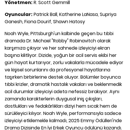
Yönetmen:
R. Scott Gemmill
Oyuncular:
Patrick Ball, Katherine LaNasa, Supriya
Ganesh, Fiona Dourif, Shawn Hatosy
Noah Wyle, Pittsburgh'un kalbinde geçen bu tıbbi
dramada Dr. Michael "Robby" Robinavitch olarak
karşımıza çıkıyor ve her sahnede izleyiciyi ekran
başına kilitliyor. Dizide, yoğun bir acil servis ekibi her
gün hayat kurtarıyor, zorlu vakalarla mücadele ediyor
ve kişisel sorunlarını da profesyonel hayatlarına
taşırken birbirlerine destek oluyor. Bölümler boyunca
tıbbi krizler, dramatik hastalık vakaları ve beklenmedik
acil durumlar izleyiciyi adeta nefessiz bırakıyor. Aynı
zamanda karakterlerin duygusal iniş çıkışları,
dostlukları ve fedakârlıkları diziyi hem sıcak hem de
sürükleyici kılıyor. Noah Wyle, performansıyla sadece
izleyiciyi etkilemekle kalmadı, 2025 Emmy Ödülleri'nde
Drama Dizisinde En İyi Erkek Oyuncu ödülünü kazandı.