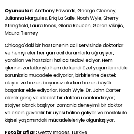
Oyuncular:
Anthony Edwards, George Clooney,
Julianna Margulies, Eriq La Salle, Noah Wyle, Sherry
Stringfield, Laura Innes, Gloria Reuben, Goran Višnjić,
Maura Tierney
Chicago'daki bir hastanenin acil servisinde doktorlar
ve hemşireler her gün acil durumlarla uğraşıyor,
yaralıları ve hastaları hızlıca tedavi ediyor. Hem
işlerinin zorluklarıyla hem de kendi özel yaşamlarındaki
sorunlarla mücadele ediyorlar, birbirlerine destek
oluyor ve bazen başarısız olurken bazen büyük
başarılar elde ediyorlar. Noah Wyle, Dr. John Carter
olarak genç ve idealist bir doktoru canlandırıyor;
stajyer olarak başlıyor, zamanla deneyimli bir doktor
ve ekibin güvenilir bir üyesi hâline geliyor ve mesleki ile
kişisel yaşamındaki mücadeleleriyle olgunlaşıyor.
Fotoğraflar:
Getty Images Türkiye