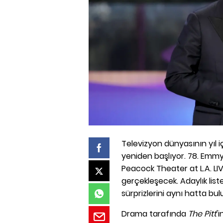
Televizyon dünyasının yıl i
yeniden başlıyor. 78. Emmy 
Peacock Theater at L.A. LI
gerçekleşecek. Adaylık liste
sürprizlerini aynı hatta bu
Drama tarafında
The Pitt
'