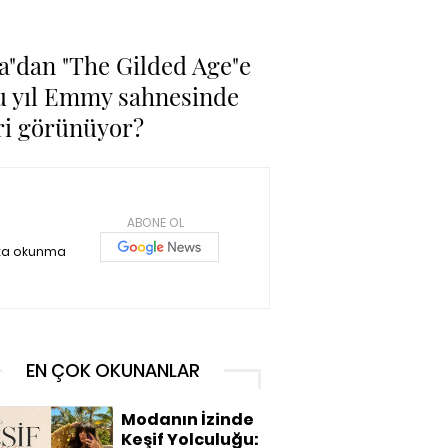
ia"dan "The Gilded Age"e
bu yıl Emmy sahnesinde
ri görünüyor?
ABONE OL
ika okunma
EN ÇOK OKUNANLAR
Modanın İzinde
Keşif Yolculuğu: