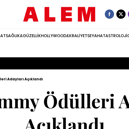
NAT
SAĞLIK&GÜZELLİK
HOLLYWOOD&KRALİYET
SEYAHAT
ASTROLOJİ
eri Adayları Açıklandı
mmy Ödülleri A
Açıklandı