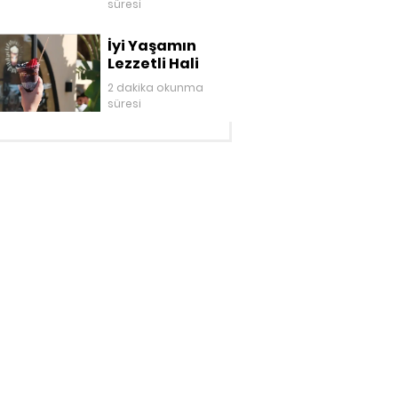
süresi
İyi Yaşamın
Lezzetli Hali
2 dakika okunma
süresi