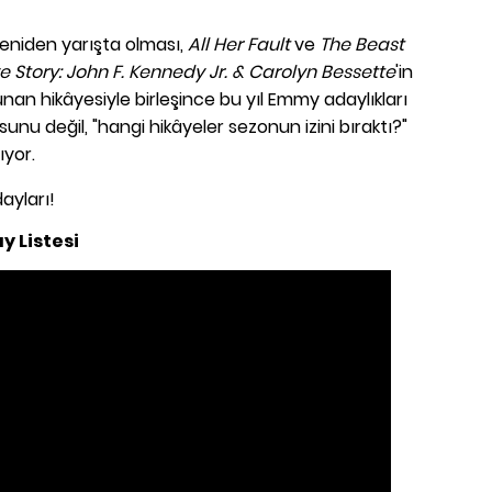
yeniden yarışta olması,
All Her Fault
ve
The Beast
e Story: John F. Kennedy Jr. & Carolyn Bessette
'in
nan hikâyesiyle birleşince bu yıl Emmy adaylıkları
unu değil, "hangi hikâyeler sezonun izini bıraktı?"
yor.
ayları!
y Listesi