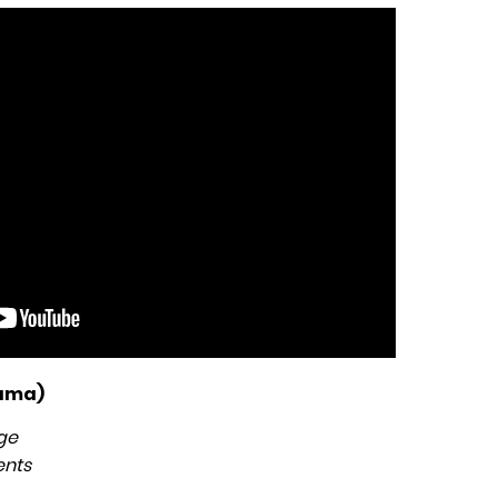
rama)
ge
ents