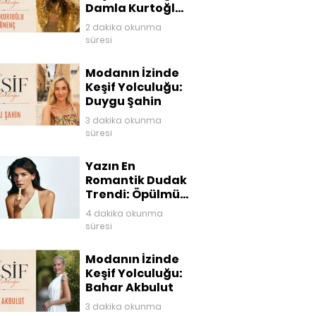
Damla Kurtoğlu
Akgönenç
2 dakika okunma
süresi
Modanın İzinde
Keşif Yolculuğu:
Duygu Şahin
3 dakika okunma
süresi
Yazın En
Romantik Dudak
Trendi: Öpülmüş
Dudaklar
4 dakika okunma
süresi
Modanın İzinde
Keşif Yolculuğu:
Bahar Akbulut
3 dakika okunma