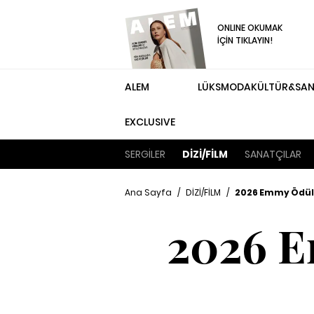
ONLINE OKUMAK
İÇİN TIKLAYIN!
ALEM
LÜKS
MODA
KÜLTÜR&SA
EXCLUSIVE
SERGİLER
DİZİ/FİLM
SANATÇILAR
Ana Sayfa
/
DİZİ/FİLM
/
2026 Emmy Ödüll
2026 E