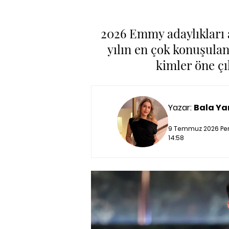
2026 Emmy adaylıkları a
yılın en çok konuşula
kimler öne ç
Yazar:
Bala Ya
9 Temmuz 2026 Per
14:58