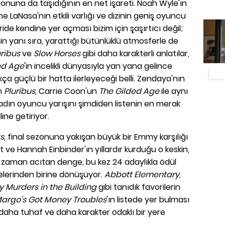
nuna da taşıdığının en net işareti. Noah Wyle'ın
e LaNasa'nın etkili varlığı ve dizinin geniş oyuncu
de kendine yer açması bizim için şaşırtıcı değil;
n yanı sıra, yarattığı bütünlüklü atmosferle de
uribus
ve
Slow Horses
gibi daha karakterli anlatılar,
ed Age
'in incelikli dünyasıyla yan yana gelince
kça güçlü bir hatta ilerleyeceği belli. Zendaya'nın
n
Pluribus
, Carrie Coon'un
The Gilded Age
ile aynı
dın oyuncu yarışını şimdiden listenin en merak
line getiriyor.
s
, final sezonuna yakışan büyük bir Emmy karşılığı
ve Hannah Einbinder'ın yıllardır kurduğu o keskin,
zaman acıtan denge, bu kez 24 adaylıkla ödül
lerinden birine dönüşüyor.
Abbott Elementary
,
y Murders in the Building
gibi tanıdık favorilerin
argo's Got Money Troubles
'ın listede yer bulması
aha tuhaf ve daha karakter odaklı bir yere