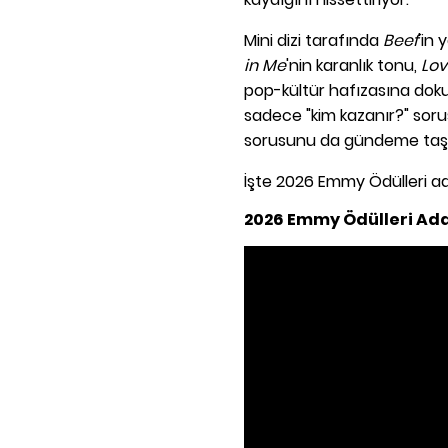
Mini dizi tarafında
Beef
'in 
in Me
'nin karanlık tonu,
Lov
pop-kültür hafızasına doku
sadece "kim kazanır?" sorus
sorusunu da gündeme taşı
İşte 2026 Emmy Ödülleri ad
2026 Emmy Ödülleri Ada