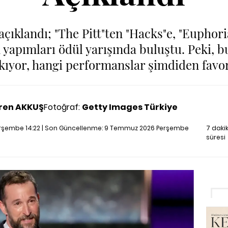
çıklandı; "The Pitt"ten "Hacks"e, "Euphor
n yapımları ödül yarışında buluştu. Peki, 
ıkıyor, hangi performanslar şimdiden favo
ren AKKUŞ
Fotoğraf:
Getty Images Türkiye
şembe 14:22 | Son Güncellenme:
9 Temmuz 2026 Perşembe
7 dak
süresi