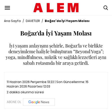
Ana Sayfa
/
DAVETLER
/
Boğaz'da İyi Yaşam Molası
Boğaz'da İyi Yaşam Molası
İyi yaşam anlayışını şehirle, Boğaz'la ve birlikte
deneyimleme haliyle buluşturan “Beyond Yoga”;
yoga, mindfulness, müzik ve sağlıklı lezzetleri aynı
sabah rotasında bir araya getirdi.
11 Haziran 2026 Perşembe 13:22 | Son Güncellenme:
15
Haziran 2026 Pazartesi 12:03
2 dakika okunma süresi
ABONE OL