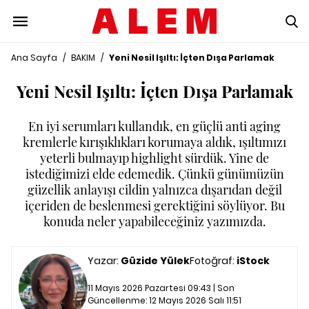
Ana Sayfa
/
BAKIM
/
Yeni Nesil Işıltı: İçten Dışa Parlamak
Yeni Nesil Işıltı: İçten Dışa Parlamak
En iyi serumları kullandık, en güçlü anti aging
kremlerle kırışıklıkları korumaya aldık, ışıltımızı
yeterli bulmayıp highlight sürdük. Yine de
istediğimizi elde edemedik. Çünkü günümüzün
güzellik anlayışı cildin yalnızca dışarıdan değil
içeriden de beslenmesi gerektiğini söylüyor. Bu
konuda neler yapabileceğiniz yazımızda.
Yazar:
Güzide Yülek
Fotoğraf:
iStock
11 Mayıs 2026 Pazartesi 09:43 | Son
Güncellenme:
12 Mayıs 2026 Salı 11:51