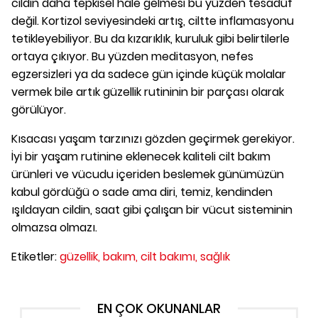
cildin daha tepkisel hale gelmesi bu yüzden tesadüf
değil. Kortizol seviyesindeki artış, ciltte inflamasyonu
tetikleyebiliyor. Bu da kızarıklık, kuruluk gibi belirtilerle
ortaya çıkıyor. Bu yüzden meditasyon, nefes
egzersizleri ya da sadece gün içinde küçük molalar
vermek bile artık güzellik rutininin bir parçası olarak
görülüyor.
Kısacası yaşam tarzınızı gözden geçirmek gerekiyor.
İyi bir yaşam rutinine eklenecek kaliteli cilt bakım
ürünleri ve vücudu içeriden beslemek günümüzün
kabul gördüğü o sade ama diri, temiz, kendinden
ışıldayan cildin, saat gibi çalışan bir vücut sisteminin
olmazsa olmazı.
Etiketler:
güzellik,
bakım,
cilt bakımı,
sağlık
EN ÇOK OKUNANLAR