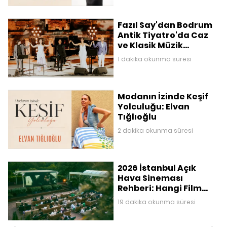
Fazıl Say'dan Bodrum
Antik Tiyatro'da Caz
ve Klasik Müzik
Buluşması
1 dakika okunma süresi
Modanın İzinde Keşif
Yolculuğu: Elvan
Tığlıoğlu
2 dakika okunma süresi
2026 İstanbul Açık
Hava Sineması
Rehberi: Hangi Film
Nerede Gösteriliyor?
19 dakika okunma süresi