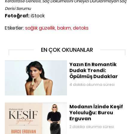
Kerastase Genesis, Saç Dökülmesini Önleyici Durulanmayan Saç
Derisi Serumu
Fotoğraf:
iStock
Etiketler:
sağlık güzellik,
bakım,
detoks
EN ÇOK OKUNANLAR
Yazın En Romantik
Dudak Trendi:
Öpülmüş Dudaklar
4 dakika okunma süresi
Modanın İzinde Keşif
Yolculuğu: Burcu
Erguvan
2 dakika okunma süresi