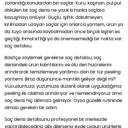
zorlandığı konulardan biri saçlar. Kuru, kaşınan, pul pul
dökülen bir saç derisi ne yazık ki harika saçlara
kavuşmayı önlüyor. Güçlü, ışıltılı, dökülmeyen,
kırılmadan uzayan saçlar için onlarca yöntem, ürün ya
da tüyo arasında kaybolmadan önce birçok kişinin es
geçtiği, ihmal ettiği ya da önemsemediği bir nokta var;
saç detoksu.
Basitçe söylemek gerekirse saç detoksu, saç
derisindeki ürün kalıntılarını ve ölü deri hücrelerini
arındırarak temizlemeye yardımcı olan bir tür peeling
yöntemi. Biraz düşününce mantıklı geliyor değil mi?
Vücudumuza, yüzümüze düzenli olarak uyguladığımız
peeling ile cildimizi arındırıyor ve nemlendiriyoruz ama
saç derisi hiç aklımıza gelmiyor. Oysa güzellik rutininde
olması gereken bir adım.
Saç derisi detoksunu profesyonel bir merkezde
yaptırabileceğiniz gibi dilerseniz evde uygun ürünlerle